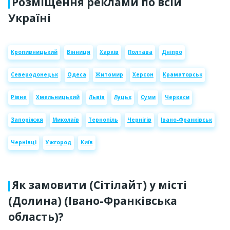
Розміщення реклами по всій
Україні
Кропивницький
Вінниця
Харків
Полтава
Дніпро
Северодонецьк
Одеса
Житомир
Херсон
Краматорськ
Рівне
Хмельницький
Львів
Луцьк
Суми
Черкаси
Запоріжжя
Миколаїв
Тернопіль
Чернігів
Івано-Франківськ
Чернівці
Ужгород
Київ
Як замовити (Сітілайт) у місті
(Долина) (Івано-Франківська
область)?