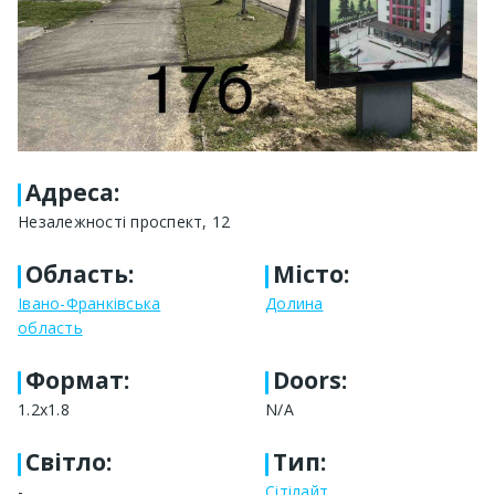
Адреса
:
Незалежності проспект, 12
Область
:
Місто
:
Івано-Франківська
Долина
область
Формат
:
Doors:
1.2х1.8
N/A
Світло
:
Тип
:
-
Сітілайт