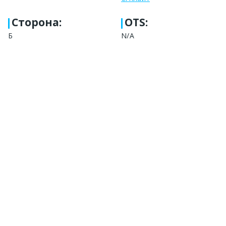
Сторона
:
OTS:
Б
N/A