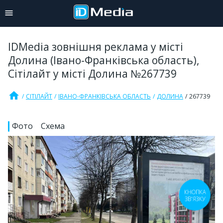
IDMedia зовнішня реклама у місті
Долина (Івано-Франківська область),
Сітілайт у місті Долина №267739
home
СІТІЛАЙТ
ІВАНО-ФРАНКІВСЬКА ОБЛАСТЬ
ДОЛИНА
267739
Фото
Схема
КНОПКА
ЗВ'ЯЗКУ