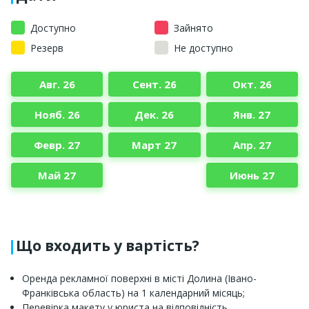
Доступно
Зайнято
Резерв
Не доступно
Авг. 26
Сент. 26
Окт. 26
Нояб. 26
Дек. 26
Янв. 27
Февр. 27
Март 27
Апр. 27
Май 27
Июнь 27
Що входить у вартість?
Оренда рекламної поверхні в місті Долина (Івано-
Франківська область) на 1 календарний місяць;
Перевірка макету у юриста на відповідність