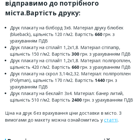
відправимо до потрібного
міста.Вартість друку:
Друк плакату на білборд 3х6. Матеріал друку блюбек
(blueback), щільність 120 г/м2. Вартість
660
грн. з
урахуванням ПДВ
Друк плакату на сітілайт 1,2х1,8. Матеріал сітіпапір,
щільність 150 г/м2. Вартість
300
грн. з урахуванням ПДВ
Друк плакату на сітілайт 1,2х1,8. Матеріал: поліпропілен,
щільність 420 г/м2. Вартість
660
грн. з урахуванням ПДВ
Друк плакату на скрол 3,14х2,32. Матеріал: поліпропілен
(Polyman), щільність 170 г/м2. Вартість
1440
грн. з
урахуванням ПДВ
Друк плакату на беклайт 3х4. Матеріал: банер литий,
щільність 510 г/м2. Вартість
2400
грн. з урахуванням ПДВ
Ціна на друк без врахування ціни доставки в місто. З
вимогами до макету можна ознайомитись у
статті
.