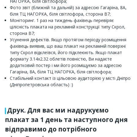
НАГОРКА, біля світлофора;
Фото звіт (ближній та дальній) за адресою Гагаріна, 8А,
біля ТЦ НАГОРКА, біля світлофора, сторона В7;
Моніторинг. 1 раз на тиждень фахівець перевіряє
цілісність плаката на рекламній конструкції типу Скрол,
сторона В7;
Усунення дефектів. Якщо протягом періоду розміщення
фахівець виявив, що ваш плакат на рекламній поверхні
типу Скрол відклеївся, його підклеюють. Якщо плакат
формату 3.14х2.32 облетів повністю, Ви надаєте
додатковий постер і ми його розміщуємо за адресою
Гагаріна, 8А, біля ТЦ НАГОРКА, біля світлофора;
Стабільний контакт із цільовою аудиторією у місті Дніпро
(Дніпропетровська область) :)
Друк. Для вас ми надрукуємо
плакат за 1 день та наступного дня
відправимо до потрібного