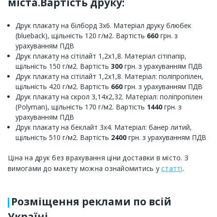
міста.Вартість друку:
Друк плакату на білборд 3х6. Матеріал друку блюбек
(blueback), щільність 120 г/м2. Вартість
660
грн. з
урахуванням ПДВ
Друк плакату на сітілайт 1,2х1,8. Матеріал сітіпапір,
щільність 150 г/м2. Вартість
300
грн. з урахуванням ПДВ
Друк плакату на сітілайт 1,2х1,8. Матеріал: поліпропілен,
щільність 420 г/м2. Вартість
660
грн. з урахуванням ПДВ
Друк плакату на скрол 3,14х2,32. Матеріал: поліпропілен
(Polyman), щільність 170 г/м2. Вартість
1440
грн. з
урахуванням ПДВ
Друк плакату на беклайт 3х4. Матеріал: банер литий,
щільність 510 г/м2. Вартість
2400
грн. з урахуванням ПДВ
Ціна на друк без врахування ціни доставки в місто. З
вимогами до макету можна ознайомитись у
статті
.
Розміщення реклами по всій
Україні