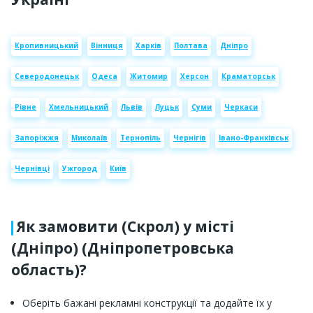
Кропивницький
Вінниця
Харків
Полтава
Дніпро
Северодонецьк
Одеса
Житомир
Херсон
Краматорськ
Рівне
Хмельницький
Львів
Луцьк
Суми
Черкаси
Запоріжжя
Миколаїв
Тернопіль
Чернігів
Івано-Франківськ
Чернівці
Ужгород
Київ
Як замовити (Скрол) у місті
(Дніпро) (Дніпропетровська
область)?
Оберіть бажані рекламні конструкції та додайте їх у