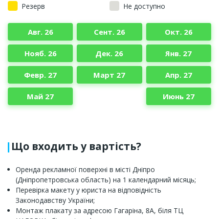
Резерв
Не доступно
Авг. 26
Сент. 26
Окт. 26
Нояб. 26
Дек. 26
Янв. 27
Февр. 27
Март 27
Апр. 27
Май 27
Июнь 27
Що входить у вартість?
Оренда рекламної поверхні в місті Дніпро
(Дніпропетровська область) на 1 календарний місяць;
Перевірка макету у юриста на відповідність
Законодавству України;
Монтаж плакату за адресою Гагаріна, 8А, біля ТЦ