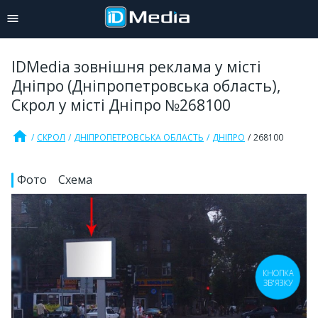
IDMedia зовнішня реклама у місті
Дніпро (Дніпропетровська область),
Скрол у місті Дніпро №268100
home
СКРОЛ
ДНІПРОПЕТРОВСЬКА ОБЛАСТЬ
ДНІПРО
268100
Фото
Схема
КНОПКА
ЗВ'ЯЗКУ