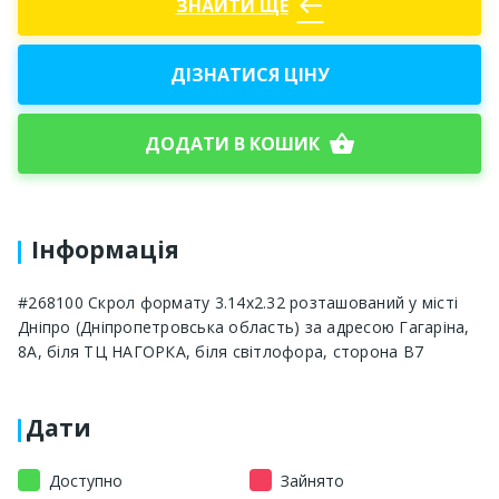
west
ЗНАЙТИ ЩЕ
ДІЗНАТИСЯ ЦІНУ
shopping_basket
ДОДАТИ В КОШИК
Інформація
#268100 Скрол формату 3.14х2.32 розташований у місті
Дніпро (Дніпропетровська область) за адресою Гагаріна,
8А, біля ТЦ НАГОРКА, біля світлофора, сторона В7
Дати
Доступно
Зайнято