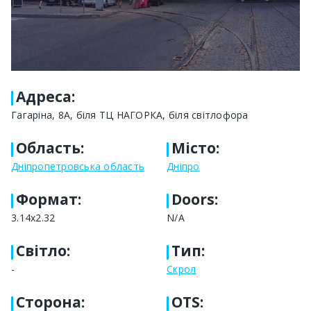
Адреса
:
Гагаріна, 8А, біля ТЦ НАГОРКА, біля світлофора
Область
:
Місто
:
Дніпропетровська область
Дніпро
Формат
:
Doors:
3.14х2.32
N/A
Світло
:
Тип
:
-
Скрол
Сторона
:
OTS: