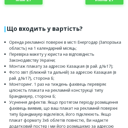
Що входить у вартість?
Оренда рекламної поверхні в місті Енергодар (Запорізька
область) на 1 календарний місяць;
Перевірка макету у юриста на відповідність
Законодавству України;
Монтаж плакату за адресою Казацкая (в рай. д.№17);
Фото звіт (ближній та дальній) за адресою Казацкая (в
рай. д.№17), сторона Б;
Моніторинг. 1 раз на тиждень фахівець перевіряє
цілісність плаката на рекламній конструкції типу
Брандмауер, сторона Б;
Усунення дефектів. Якщо протягом періоду розміщення
фахівець виявив, що ваш плакат на рекламній поверхні
типу Брандмауер відклеївся, його підклеюють. Якщо
плакат формату 3х6 облетів повністю, Ви надаєте
додатковий постер і ми його розміщуємо за адресою