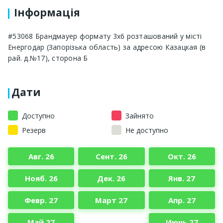
Інформація
#53068 Брандмауер формату 3х6 розташований у місті
Енергодар (Запорізька область) за адресою Казацкая (в
рай. д.№17), сторона Б
Дати
Доступно
Зайнято
Резерв
Не доступно
Авг. 26
Сент. 26
Окт. 26
Нояб. 26
Дек. 26
Янв. 27
Февр. 27
Март 27
Апр. 27
Май 27
Июнь 27