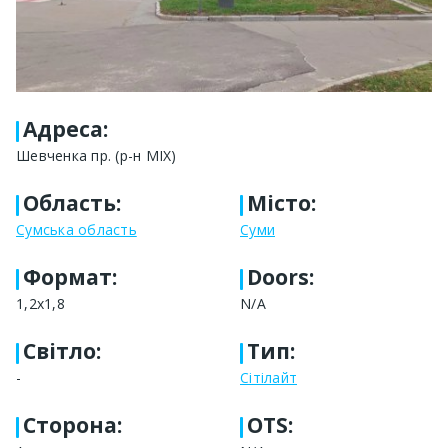
Адреса
:
Шевченка пр. (р-н МІХ)
Область
:
Місто
:
Сумська область
Суми
Формат
:
Doors:
1,2х1,8
N/A
Світло
:
Тип
:
-
Сітілайт
Сторона
:
OTS: