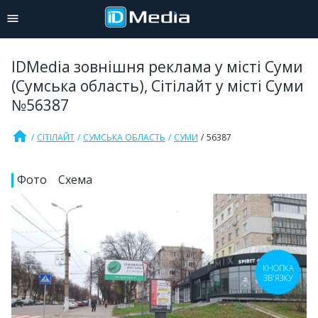
IDMedia зовнішня реклама у місті Суми
(Сумська область), Сітілайт у місті Суми
№56387
home
СІТІЛАЙТ
СУМСЬКА ОБЛАСТЬ
СУМИ
56387
Фото
Схема
КНОПКА
ЗВ'ЯЗКУ