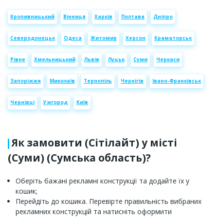
Кропивницький
Вінниця
Харків
Полтава
Дніпро
Северодонецьк
Одеса
Житомир
Херсон
Краматорськ
Рівне
Хмельницький
Львів
Луцьк
Суми
Черкаси
Запоріжжя
Миколаїв
Тернопіль
Чернігів
Івано-Франківськ
Чернівці
Ужгород
Київ
Як замовити (Сітілайт) у місті
(Суми) (Сумська область)?
Оберіть бажані рекламні конструкції та додайте їх у
кошик;
Перейдіть до кошика. Перевірте правильність вибраних
рекламних конструкцій та натисніть оформити