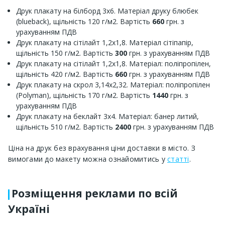
Друк плакату на білборд 3х6. Матеріал друку блюбек
(blueback), щільність 120 г/м2. Вартість
660
грн. з
урахуванням ПДВ
Друк плакату на сітілайт 1,2х1,8. Матеріал сітіпапір,
щільність 150 г/м2. Вартість
300
грн. з урахуванням ПДВ
Друк плакату на сітілайт 1,2х1,8. Матеріал: поліпропілен,
щільність 420 г/м2. Вартість
660
грн. з урахуванням ПДВ
Друк плакату на скрол 3,14х2,32. Матеріал: поліпропілен
(Polyman), щільність 170 г/м2. Вартість
1440
грн. з
урахуванням ПДВ
Друк плакату на беклайт 3х4. Матеріал: банер литий,
щільність 510 г/м2. Вартість
2400
грн. з урахуванням ПДВ
Ціна на друк без врахування ціни доставки в місто. З
вимогами до макету можна ознайомитись у
статті
.
Розміщення реклами по всій
Україні