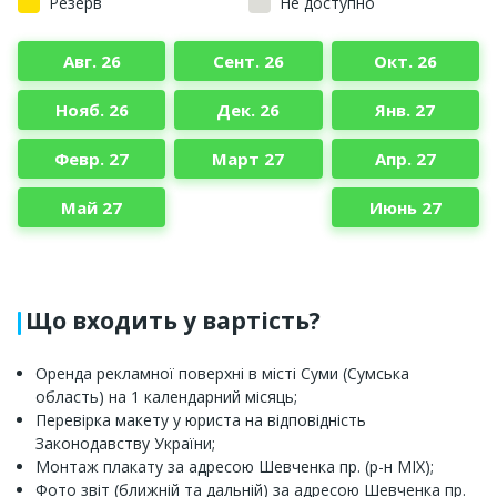
Резерв
Не доступно
Авг. 26
Сент. 26
Окт. 26
Нояб. 26
Дек. 26
Янв. 27
Февр. 27
Март 27
Апр. 27
Май 27
Июнь 27
Що входить у вартість?
Оренда рекламної поверхні в місті Суми (Сумська
область) на 1 календарний місяць;
Перевірка макету у юриста на відповідність
Законодавству України;
Монтаж плакату за адресою Шевченка пр. (р-н МІХ);
Фото звіт (ближній та дальній) за адресою Шевченка пр.