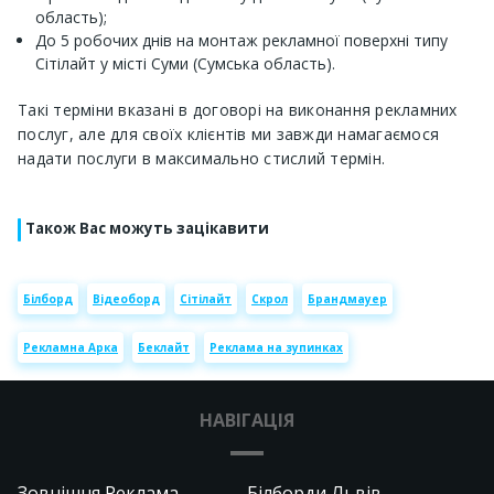
область);
До 5 робочих днів на монтаж рекламної поверхні типу
Сітілайт у місті Суми (Сумська область).
Такі терміни вказані в договорі на виконання рекламних
послуг, але для своїх клієнтів ми завжди намагаємося
надати послуги в максимально стислий термін.
Також Вас можуть зацікавити
Білборд
Відеоборд
Сітілайт
Скрол
Брандмауер
Рекламна Арка
Беклайт
Реклама на зупинках
НАВІГАЦІЯ
Зовнішня Реклама
Білборди Львів