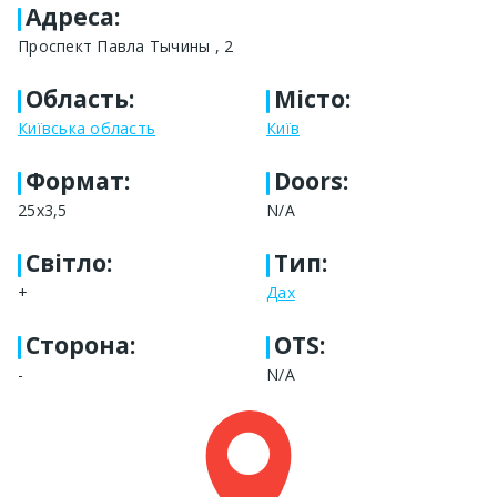
Адреса
:
Проспект Павла Тычины , 2
Область
:
Місто
:
Київська область
Київ
Формат
:
Doors:
25x3,5
N/A
Світло
:
Тип
:
+
Дах
Сторона
:
OTS:
-
N/A