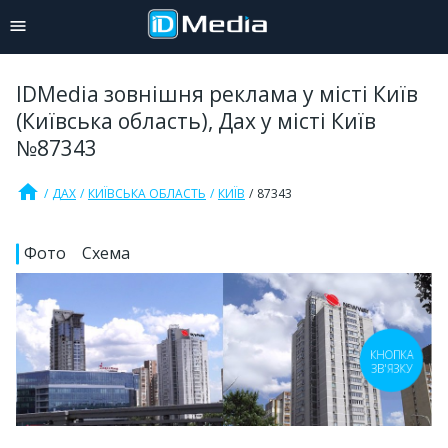
IDMedia зовнішня реклама у місті Київ
(Київська область), Дах у місті Київ
№87343
home
ДАХ
КИЇВСЬКА ОБЛАСТЬ
КИЇВ
87343
Фото
Схема
КНОПКА
ЗВ'ЯЗКУ