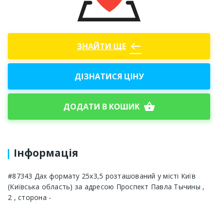
west
ЗНАЙТИ ЩЕ
ДІЗНАТИСЯ ЦІНУ
shopping_basket
ДОДАТИ В КОШИК
Інформація
#87343 Дах формату 25x3,5 розташований у місті Київ
(Київська область) за адресою Проспект Павла Тычины ,
2 , сторона -