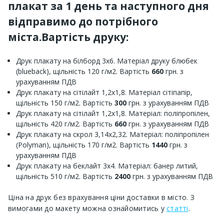
плакат за 1 день та наступного дня
відправимо до потрібного
міста.Вартість друку:
Друк плакату на білборд 3х6. Матеріал друку блюбек
(blueback), щільність 120 г/м2. Вартість
660
грн. з
урахуванням ПДВ
Друк плакату на сітілайт 1,2х1,8. Матеріал сітіпапір,
щільність 150 г/м2. Вартість
300
грн. з урахуванням ПДВ
Друк плакату на сітілайт 1,2х1,8. Матеріал: поліпропілен,
щільність 420 г/м2. Вартість
660
грн. з урахуванням ПДВ
Друк плакату на скрол 3,14х2,32. Матеріал: поліпропілен
(Polyman), щільність 170 г/м2. Вартість
1440
грн. з
урахуванням ПДВ
Друк плакату на беклайт 3х4. Матеріал: банер литий,
щільність 510 г/м2. Вартість
2400
грн. з урахуванням ПДВ
Ціна на друк без врахування ціни доставки в місто. З
вимогами до макету можна ознайомитись у
статті
.