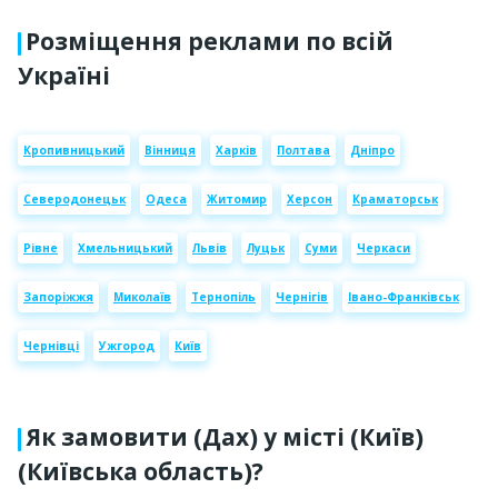
Розміщення реклами по всій
Україні
Кропивницький
Вінниця
Харків
Полтава
Дніпро
Северодонецьк
Одеса
Житомир
Херсон
Краматорськ
Рівне
Хмельницький
Львів
Луцьк
Суми
Черкаси
Запоріжжя
Миколаїв
Тернопіль
Чернігів
Івано-Франківськ
Чернівці
Ужгород
Київ
Як замовити (Дах) у місті (Київ)
(Київська область)?