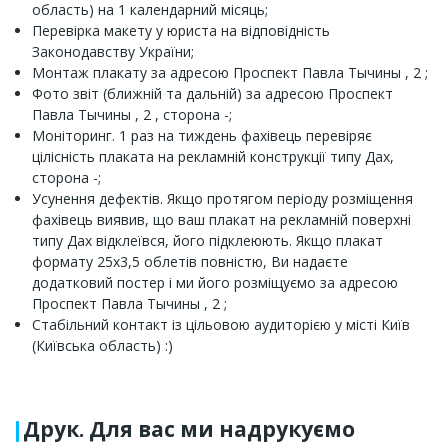
область) на 1 календарний місяць;
Перевірка макету у юриста на відповідність
Законодавству України;
Монтаж плакату за адресою Проспект Павла Тычины , 2 ;
Фото звіт (ближній та дальній) за адресою Проспект
Павла Тычины , 2 , сторона -;
Моніторинг. 1 раз на тиждень фахівець перевіряє
цілісність плаката на рекламній конструкції типу Дах,
сторона -;
Усунення дефектів. Якщо протягом періоду розміщення
фахівець виявив, що ваш плакат на рекламній поверхні
типу Дах відклеївся, його підклеюють. Якщо плакат
формату 25x3,5 облетів повністю, Ви надаєте
додатковий постер і ми його розміщуємо за адресою
Проспект Павла Тычины , 2 ;
Стабільний контакт із цільовою аудиторією у місті Київ
(Київська область) :)
Друк. Для вас ми надрукуємо