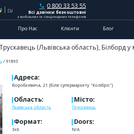
0 800 33 53 55
phone
ru
Всі дзвінки безкоштовні
з мобільних та стаціонарних телефонів
Про Нас
Клієнти
Блог
Трускавець (Львівська область), Білборд у
Ь
91893
Адреса
:
Воробкевича, 21 (біля супермаркету "Колібріс")
Область
:
Місто
:
Львівська область
Трускавець
Формат
:
Doors:
3x6
N/A