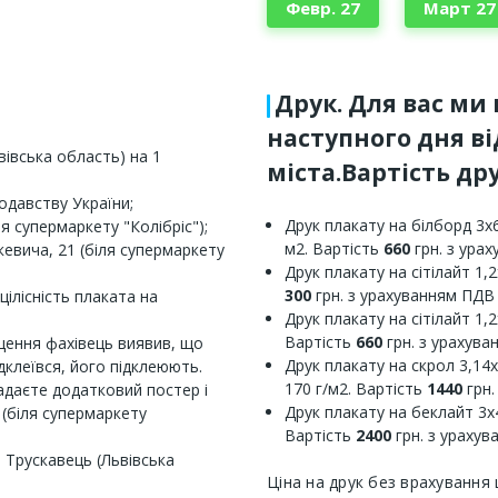
Февр. 27
Март 27
Друк. Для вас ми
наступного дня в
вівська область) на 1
міста.Вартість дру
одавству України;
Друк плакату на білборд 3х6
 супермаркету "Колібріс");
м2. Вартість
660
грн. з ура
кевича, 21 (біля супермаркету
Друк плакату на сітілайт 1,2
300
грн. з урахуванням ПДВ
цілісність плаката на
Друк плакату на сітілайт 1,2
Вартість
660
грн. з урахув
щення фахівець виявив, що
Друк плакату на скрол 3,14х
дклеївся, його підклеюють.
170 г/м2. Вартість
1440
грн.
адаєте додатковий постер і
Друк плакату на беклайт 3х4
(біля супермаркету
Вартість
2400
грн. з ураху
і Трускавець (Львівська
Ціна на друк без врахування 