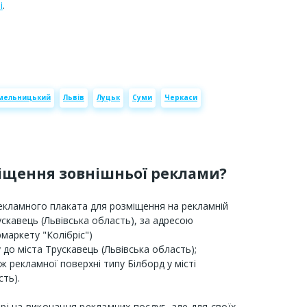
і
.
мельницький
Львів
Луцьк
Суми
Черкаси
міщення зовнішньої реклами?
рекламного плаката для розміщення на рекламній
рускавець (Львівська область), за адресою
маркету "Колібріс")
 до міста Трускавець (Львівська область);
ж рекламної поверхні типу Білборд у місті
сть).
орі на виконання рекламних послуг, але для своїх