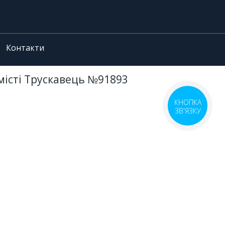
Контакти
 місті Трускавець №91893
КНОПКА
ЗВ'ЯЗКУ