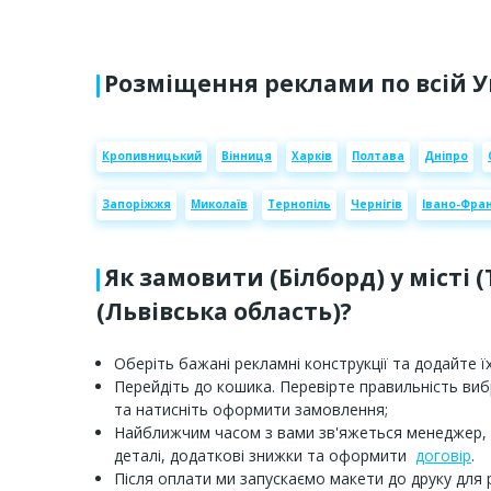
Розміщення реклами по всій У
Кропивницький
Вінниця
Харків
Полтава
Дніпро
Запоріжжя
Миколаїв
Тернопіль
Чернігів
Івано-Фран
Як замовити (Білборд) у місті 
(Львівська область)?
Оберіть бажані рекламні конструкції та додайте їх
Перейдіть до кошика. Перевірте правильність ви
та натисніть оформити замовлення;
Найближчим часом з вами зв'яжеться менеджер,
деталі, додаткові знижки та оформити
договір
.
Після оплати ми запускаємо макети до друку для 