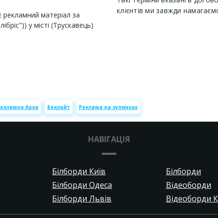
клієнтів ми завжди намагаєм
 рекламний матеріал за
бріс")) у місті (Трускавець)
екламна Арка
Беклайт
Реклама на зупинках
НАВІГАЦІЯ
Білборди Київ
Білборди
Білборди Одеса
Відеоборди
Білборди Львів
Відеоборди К