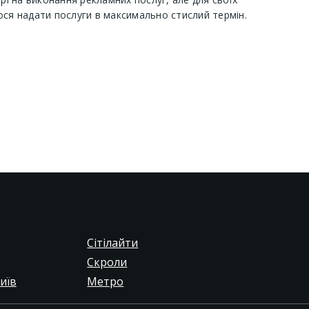
ося надати послуги в максимально стислий термін.
Сітілайти
Скроли
иїв
Метро