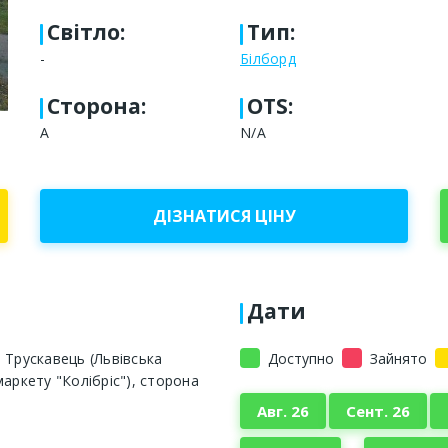
Світло
:
Тип
:
-
Білборд
Сторона
:
OTS:
A
N/A
ДІЗНАТИСЯ ЦІНУ
Дати
 Трускавець (Львівська
Доступно
Зайнято
аркету "Колібріс"), сторона
Авг. 26
Сент. 26