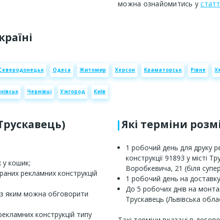
можна ознайомитись у
статт
країні
Северодонецьк
Одеса
Житомир
Херсон
Краматорськ
Рівне
Х
ківськ
Чернівці
Ужгород
Київ
(Трускавець)
Які терміни роз
1 робочий день для друку 
конструкції 91893 у місті Т
 у кошик;
Воробкевича, 21 (біля супер
браних рекламних конструкцій
1 робочий день на доставку
До 5 робочих днів на монта
 з яким можна обговорити
Трускавець (Львівська обла
рекламних конструкцій типу
Такі терміни вказані в догов