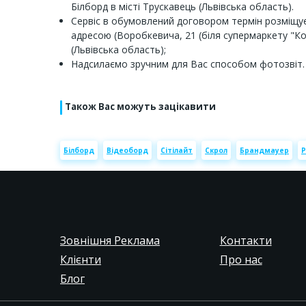
Білборд в місті Трускавець (Львівська область).
Сервіс в обумовлений договором термін розміщує
адресою (Воробкевича, 21 (біля супермаркету "Колі
(Львівська область);
Надсилаємо зручним для Вас способом фотозвіт.
Також Вас можуть зацікавити
Білборд
Відеоборд
Сітілайт
Скрол
Брандмауер
Р
Зовнішня Реклама
Контакти
Клієнти
Про нас
Блог