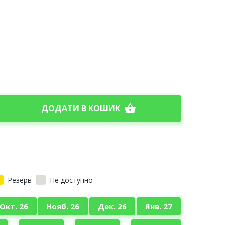
shopping_basket
ДОДАТИ В КОШИК
Резерв
Не доступно
Окт. 26
Нояб. 26
Дек. 26
Янв. 27