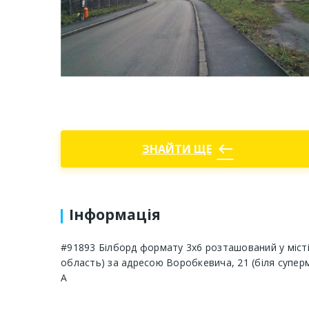
west
ЗНАЙТИ ЩЕ
Інформація
#91893 Білборд формату 3x6 розташований у місті
область) за адресою Воробкевича, 21 (біля суперм
A