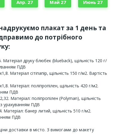
Апр. 27
Май 27
Июнь 27
 надрукуємо плакат за 1 день та
ідправимо до потрібного
ку:
. Матеріал друку блюбек (blueback), щільність 120 г/
хуванням ПДВ
х1,8. Матеріал сітіпапір, щільність 150 г/м2. Вартість
х1,8. Матеріал: поліпропілен, щільність 420 г/м2.
анням ПДВ
2,32. Матеріал: поліпропілен (Polyman), щільність
 з урахуванням ПДВ
. Матеріал: банер литий, щільність 510 г/м2.
ванням ПДВ
ціни доставки в місто. З вимогами до макету