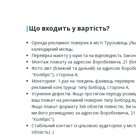
Що входить у вартість?
Оренда рекламної поверхні в місті Трускавець (Ль
календарний місяць;
Перевірка макету у юриста на відповідність Закон
Монтаж плакату за адресою Воробкевича, 21 (біля
Фото звіт (ближній та дальній) за адресою Вороб
"Колібріс"), сторона A;
Моніторинг. 1 раз на тиждень фахівець перевіряє 
рекламній конструкції типу Білборд, сторона A;
Усунення дефектів. Якщо протягом періоду розмі
ваш плакат на рекламній поверхні типу Білборд ві
Якщо плакат формату 3x6 облетів повністю, Ви н
ми його розміщуємо за адресою Воробкевича, 21 
"Колібріс");
Стабільний контакт із цільовою аудиторією у міст
область) :)