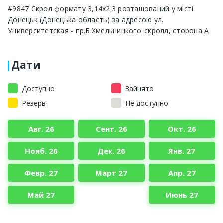
#9847 Скрол формату 3,14x2,3 розташований у місті
Донецьк (Донецька область) за адресою ул.
Университетская - пр.Б.Хмельницкого_скролл, сторона A
Дати
Доступно
Зайнято
Резерв
Не доступно
Авг. 26
Сент. 26
Окт. 26
Нояб. 26
Дек. 26
Янв. 27
Февр. 27
Март 27
Апр. 27
Май 27
Июнь 27