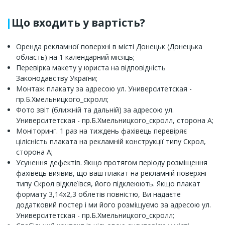
Що входить у вартість?
Оренда рекламної поверхні в місті Донецьк (Донецька
область) на 1 календарний місяць;
Перевірка макету у юриста на відповідність
Законодавству України;
Монтаж плакату за адресою ул. Университетская -
пр.Б.Хмельницкого_скролл;
Фото звіт (ближній та дальній) за адресою ул.
Университетская - пр.Б.Хмельницкого_скролл, сторона A;
Моніторинг. 1 раз на тиждень фахівець перевіряє
цілісність плаката на рекламній конструкції типу Скрол,
сторона A;
Усунення дефектів. Якщо протягом періоду розміщення
фахівець виявив, що ваш плакат на рекламній поверхні
типу Скрол відклеївся, його підклеюють. Якщо плакат
формату 3,14x2,3 облетів повністю, Ви надаєте
додатковий постер і ми його розміщуємо за адресою ул.
Университетская - пр.Б.Хмельницкого_скролл;