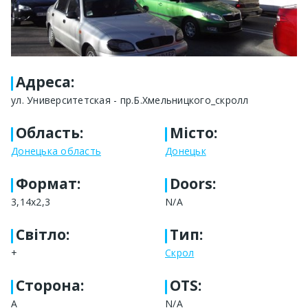
Адреса
:
ул. Университетская - пр.Б.Хмельницкого_скролл
Область
:
Місто
:
Донецька область
Донецьк
Формат
:
Doors:
3,14x2,3
N/A
Світло
:
Тип
:
+
Скрол
Сторона
:
OTS:
A
N/A