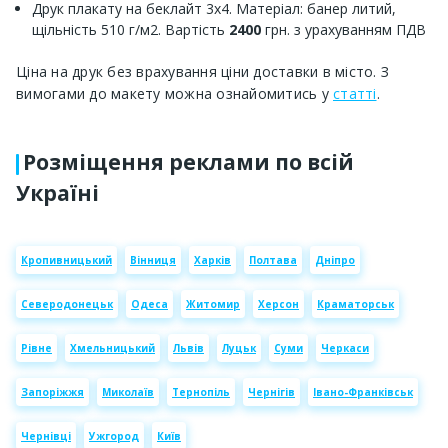
Друк плакату на беклайт 3х4. Матеріал: банер литий,
щільність 510 г/м2. Вартість
2400
грн. з урахуванням ПДВ
Ціна на друк без врахування ціни доставки в місто. З
вимогами до макету можна ознайомитись у
статті
.
Розміщення реклами по всій
Україні
Кропивницький
Вінниця
Харків
Полтава
Дніпро
Северодонецьк
Одеса
Житомир
Херсон
Краматорськ
Рівне
Хмельницький
Львів
Луцьк
Суми
Черкаси
Запоріжжя
Миколаїв
Тернопіль
Чернігів
Івано-Франківськ
Чернівці
Ужгород
Київ