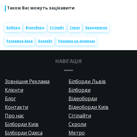
Також Вас можуть зацікавити
Білборд
Відеоборд
Сітілайт
Скрол
Брандмауер
Рекламна Арка
Беклайт
Реклама на зупинках
НАВІГАЦІЯ
Зовнішня Реклама
Білборди Львів
Клієнти
Білборди
Блог
Відеоборди
Контакти
Відеоборди Київ
Про нас
Сітілайти
Білборди Київ
Скроли
Білборди Одеса
Метро