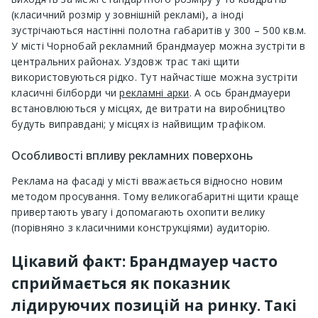
(класичний розмір у зовнішній рекламі), а іноді
зустрічаються настінні полотна габаритів у 300 – 500 кв.м.
У місті Чорнобай рекламний брандмауер можна зустріти в
центральних районах. Уздовж трас такі щити
використовуються рідко. Тут найчастіше можна зустріти
класичні білборди чи
рекламні арки
. А ось брандмауери
встановлюються у місцях, де витрати на виробництво
будуть виправдані; у місцях із найвищим трафіком.
Особливості впливу рекламних поверхонь
Реклама на фасаді у місті вважається відносно новим
методом просування. Тому великогабаритні щити краще
привертають увагу і допомагають охопити велику
(порівняно з класичними конструкціями) аудиторію.
Цікавий факт: Брандмауер часто
сприймається як показник
лідируючих позицій на ринку. Такі