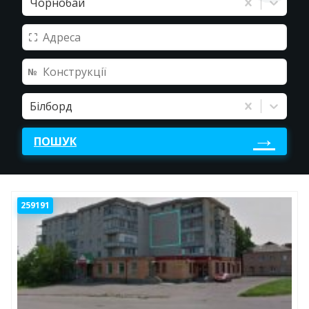
Чорнобай
Білборд
ПОШУК
259191