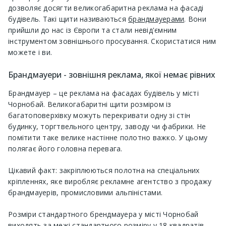
дозволяє досягти великогабаритна реклама на фасаді
будівель. Такі щити називаються
брандмауерами
. Вони
прийшли до нас із Європи та стали невід'ємним
інструментом зовнішнього просування. Скористатися ним
можете і ви.
Брандмауери - зовнішня реклама, якої немає рівних
Брандмауер – це реклама на фасадах будівель у місті
Чорнобай. Великогабаритні щити розміром із
багатоповерхівку можуть перекривати одну зі стін
будинку, торгтвельного центру, заводу чи фабрики. Не
помітити таке велике настінне полотно важко. У цьому
полягає його головна перевага.
Цікавий факт: закріплюються полотна на спеціальних
кріпленнях, яке виробляє рекламне агентство з продажу
брандмауерів, промисловими альпіністами.
Розміри стандартного брендмауера у місті Чорнобай
виходять за межі стандартного розміру у 18 квадратів