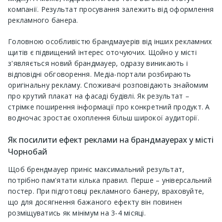
компанії. Результат просування залежить від оформлення
рекламного банера.
Головною особливістю брандмауерів від інших рекламних
щитів є підвищений інтерес оточуючих. Щойно у місті
з'являється новий брандмауер, одразу виникають і
відповідні обговорення. Медіа-портали розбирають
оригінальну рекламу. Споживачі розповідають знайомим
про крутий плакат на фасаді будівлі. Як результат –
стрімке поширення інформації про конкретний продукт. А
водночас зростає охоплення більш широкої аудиторії.
Як посилити ефект реклами на брандмауерах у місті
Чорнобай
Щоб брендмауер приніс максимальний результат,
потрібно пам'ятати кілька правил. Перше – універсальний
постер. При підготовці рекламного банеру, враховуйте,
що для досягнення бажаного ефекту він повинен
розміщуватись як мінімум на 3-4 місяці.