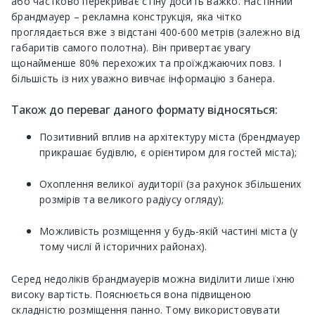
або частково перекриває стіну досить важко. Настінний
брандмауер – рекламна конструкція, яка чітко
проглядається вже з відстані 400-600 метрів (залежно від
габаритів самого полотна). Він привертає увагу
щонайменше 80% перехожих та проїжджаючих повз. І
більшість із них уважно вивчає інформацію з банера.
Також до переваг даного формату відносяться:
Позитивний вплив на архітектуру міста (брендмауер
прикрашає будівлю, є орієнтиром для гостей міста);
Охоплення великої аудиторії (за рахунок збільшених
розмірів та великого радіусу огляду);
Можливість розміщення у будь-якій частині міста (у
тому числі й історичних районах).
Серед недоліків брандмауерів можна виділити лише їхню
високу вартість. Пояснюється вона підвищеною
складністю розміщення панно. Тому використовувати