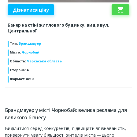
shopping_cart
Дізнатися ціну
Банер на стіні житлового будинку, вид з вул.
Центральної
Тип
:
Брандмауер
Місто
:
Чорнобай
Область
:
Черкаська область
Сторона
:
А
Формат
:
8х10
Брандмауер у місті Чорнобай: велика реклама для
великого бізнесу
Виділитися серед конкурентів, підвищити впізнаваність,
привернути увагу більшості жителів міста —цього