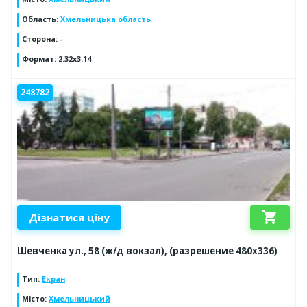
Область
:
Хмельницька область
Сторона
:
-
Формат
:
2.32x3.14
248782
shopping_cart
Дізнатися ціну
Шевченка ул., 58 (ж/д вокзал), (разрешение 480х336)
Тип
:
Екран
Місто
:
Хмельницький