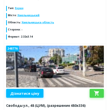
Тип
:
Екран
Місто
:
Хмельницький
Область
:
Хмельницька область
Сторона
:
-
Формат
:
2.32x3.14
248776
shopping_cart
Дізнатися ціну
Свободы ул., 48 (ЦУМ), (разрешение 480х336)