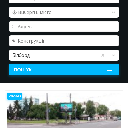
Виберіть місто
Білборд
ПОШУК
242890