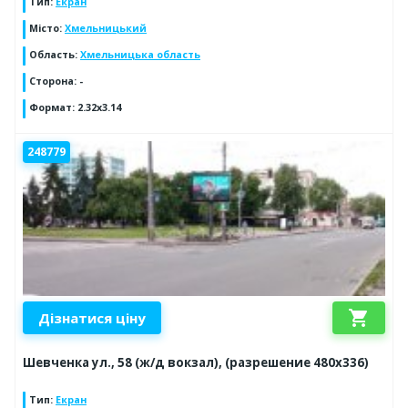
Тип
:
Екран
Місто
:
Хмельницький
Область
:
Хмельницька область
Сторона
:
-
Формат
:
2.32x3.14
248779
shopping_cart
Дізнатися ціну
Шевченка ул., 58 (ж/д вокзал), (разрешение 480х336)
Тип
:
Екран