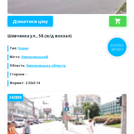
shopping_cart
Дізнатися ціну
Шевченка ул., 58 (ж/д вокзал)
КНОПКА
Тип
:
Екран
ЗВ'ЯЗКУ
Місто
:
Хмельницький
Область
:
Хмельницька область
Сторона
:
-
Формат
:
2.32x3.14
242889