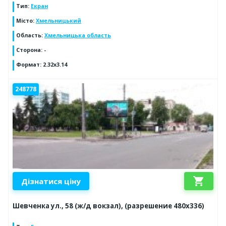
Тип
:
Екран
Місто
:
Хмельницький
Область
:
Хмельницька область
Сторона
:
-
Формат
:
2.32x3.14
248778
shopping_cart
Дізнатися ціну
Шевченка ул., 58 (ж/д вокзал), (разрешение 480х336)