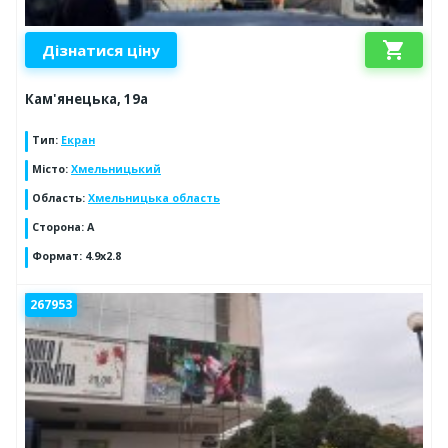
shopping_cart
Дізнатися ціну
Кам'янецька, 19а
Тип
:
Екран
Місто
:
Хмельницький
Область
:
Хмельницька область
Сторона
:
А
Формат
:
4.9х2.8
267953