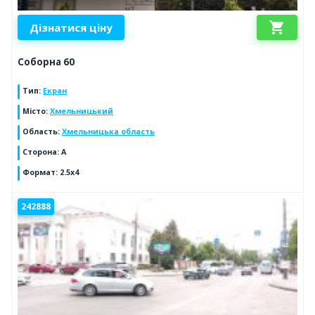
shopping_cart
Дізнатися ціну
Соборна 60
Тип
:
Екран
Місто
:
Хмельницький
Область
:
Хмельницька область
Сторона
:
А
Формат
:
2.5х4
242888