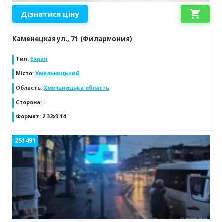
shopping_cart
Дізнатися ціну
Каменецкая ул., 71 (Филармония)
Тип
:
Екран
Місто
:
Хмельницький
Область
:
Хмельницька область
Сторона
:
-
Формат
:
2.32x3.14
251491