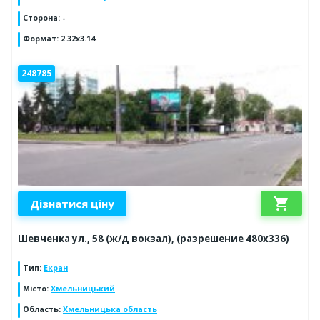
Сторона
:
-
Формат
:
2.32x3.14
248785
shopping_cart
Дізнатися ціну
Шевченка ул., 58 (ж/д вокзал), (разрешение 480х336)
Тип
:
Екран
Місто
:
Хмельницький
Область
:
Хмельницька область