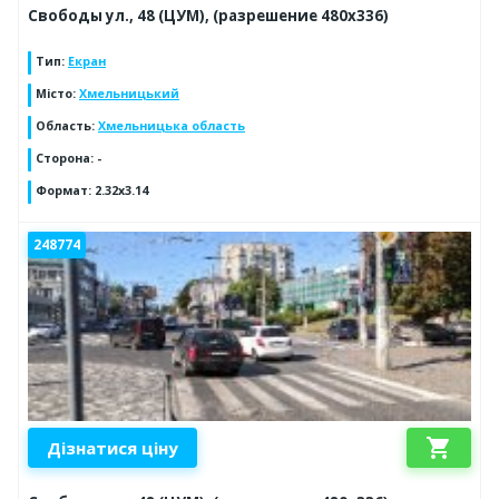
Свободы ул., 48 (ЦУМ), (разрешение 480х336)
Тип
:
Екран
Місто
:
Хмельницький
Область
:
Хмельницька область
Сторона
:
-
Формат
:
2.32x3.14
248774
shopping_cart
Дізнатися ціну