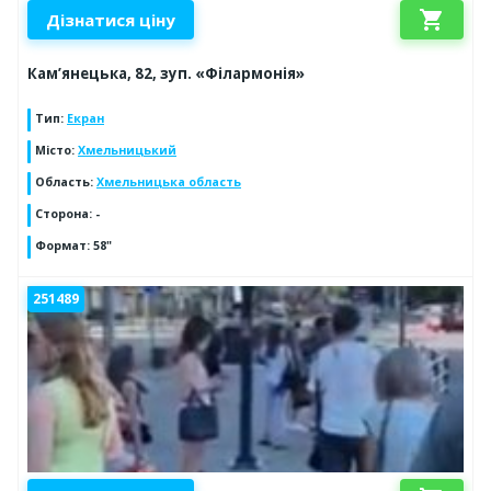
shopping_cart
Дізнатися ціну
Кам’янецька, 82, зуп. «Філармонія»
Тип
:
Екран
Місто
:
Хмельницький
Область
:
Хмельницька область
Сторона
:
-
Формат
:
58"
251489