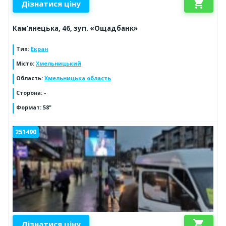
shopping_cart
Дізнатися ціну
Кам’янецька, 46, зуп. «Ощадбанк»
Тип
:
Екран
Місто
:
Хмельницький
Область
:
Хмельницька область
Сторона
:
-
Формат
:
58"
251490
shopping_cart
Дізнатися ціну