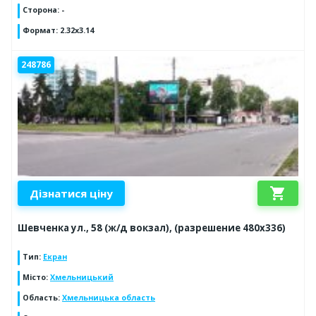
Сторона
:
-
Формат
:
2.32x3.14
248786
shopping_cart
Дізнатися ціну
Шевченка ул., 58 (ж/д вокзал), (разрешение 480х336)
Тип
:
Екран
Місто
:
Хмельницький
Область
:
Хмельницька область