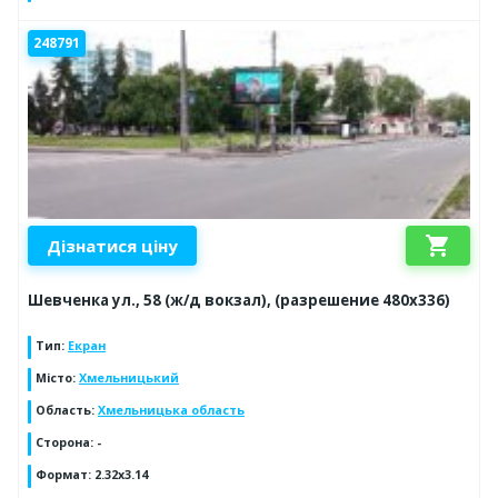
248791
shopping_cart
Дізнатися ціну
Шевченка ул., 58 (ж/д вокзал), (разрешение 480х336)
Тип
:
Екран
Місто
:
Хмельницький
Область
:
Хмельницька область
Сторона
:
-
Формат
:
2.32x3.14