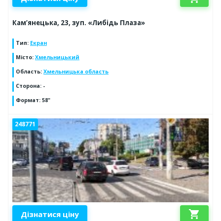
Кам’янецька, 23, зуп. «Либідь Плаза»
Тип
:
Екран
Місто
:
Хмельницький
Область
:
Хмельницька область
Сторона
:
-
Формат
:
58"
248771
shopping_cart
Дізнатися ціну