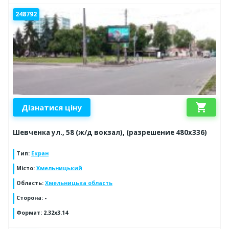
248792
shopping_cart
Дізнатися ціну
Шевченка ул., 58 (ж/д вокзал), (разрешение 480х336)
Тип
:
Екран
Місто
:
Хмельницький
Область
:
Хмельницька область
Сторона
:
-
Формат
:
2.32x3.14