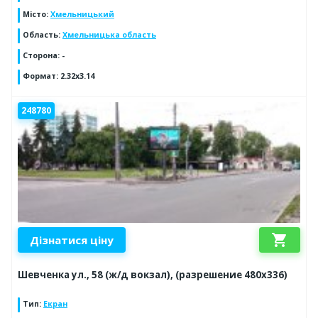
Місто
:
Хмельницький
Область
:
Хмельницька область
Сторона
:
-
Формат
:
2.32x3.14
248780
shopping_cart
Дізнатися ціну
Шевченка ул., 58 (ж/д вокзал), (разрешение 480х336)
Тип
:
Екран