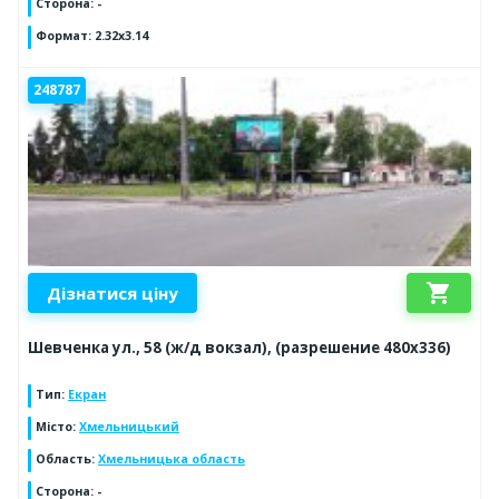
Сторона
:
-
Формат
:
2.32x3.14
248787
shopping_cart
Дізнатися ціну
Шевченка ул., 58 (ж/д вокзал), (разрешение 480х336)
Тип
:
Екран
Місто
:
Хмельницький
Область
:
Хмельницька область
Сторона
:
-