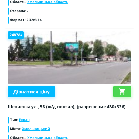
Область
:
Хмельницька область
Сторона
:
-
Формат
:
2.32x3.14
248784
shopping_cart
Дізнатися ціну
Шевченка ул., 58 (ж/д вокзал), (разрешение 480х336)
Тип
:
Екран
Місто
:
Хмельницький
Область
:
Хмельницька область