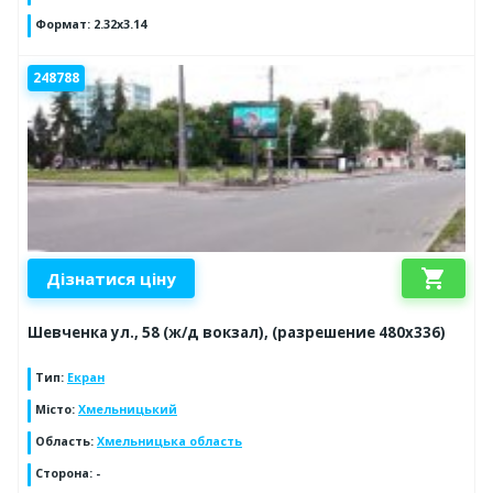
Формат
:
2.32x3.14
248788
shopping_cart
Дізнатися ціну
Шевченка ул., 58 (ж/д вокзал), (разрешение 480х336)
Тип
:
Екран
Місто
:
Хмельницький
Область
:
Хмельницька область
Сторона
:
-