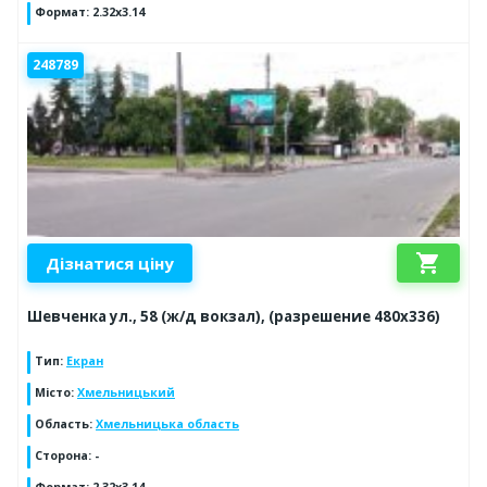
Формат
:
2.32x3.14
248789
shopping_cart
Дізнатися ціну
Шевченка ул., 58 (ж/д вокзал), (разрешение 480х336)
Тип
:
Екран
Місто
:
Хмельницький
Область
:
Хмельницька область
Сторона
:
-