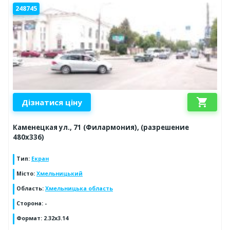
248745
shopping_cart
Дізнатися ціну
Каменецкая ул., 71 (Филармония), (разрешение
480х336)
Тип
:
Екран
Місто
:
Хмельницький
Область
:
Хмельницька область
Сторона
:
-
Формат
:
2.32x3.14