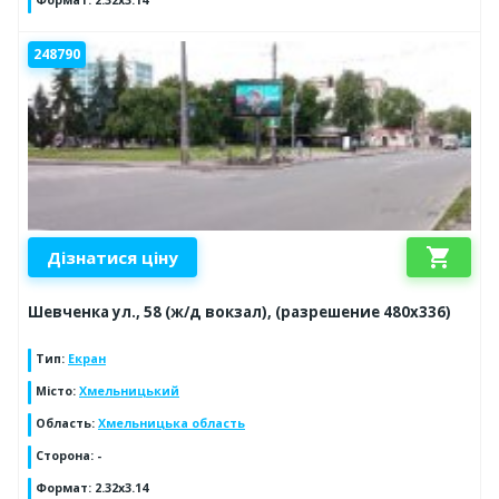
Формат
:
2.32x3.14
248790
shopping_cart
Дізнатися ціну
Шевченка ул., 58 (ж/д вокзал), (разрешение 480х336)
Тип
:
Екран
Місто
:
Хмельницький
Область
:
Хмельницька область
Сторона
:
-
Формат
:
2.32x3.14