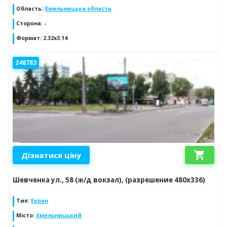
Область
:
Хмельницька область
Сторона
:
-
Формат
:
2.32x3.14
248783
shopping_cart
Дізнатися ціну
Шевченка ул., 58 (ж/д вокзал), (разрешение 480х336)
Тип
:
Екран
Місто
:
Хмельницький