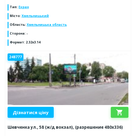
Тип
:
Екран
Місто
:
Хмельницький
Область
:
Хмельницька область
Сторона
:
-
Формат
:
2.32x3.14
248777
shopping_cart
Дізнатися ціну
Шевченка ул., 58 (ж/д вокзал), (разрешение 480х336)