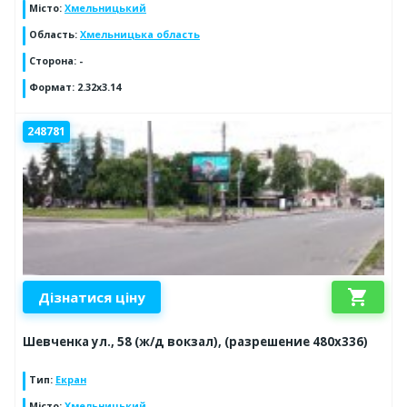
Місто
:
Хмельницький
Область
:
Хмельницька область
Сторона
:
-
Формат
:
2.32x3.14
248781
shopping_cart
Дізнатися ціну
Шевченка ул., 58 (ж/д вокзал), (разрешение 480х336)
Тип
:
Екран
Місто
:
Хмельницький