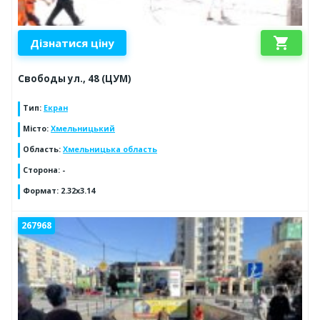
shopping_cart
Дізнатися ціну
Свободы ул., 48 (ЦУМ)
Тип
:
Екран
Місто
:
Хмельницький
Область
:
Хмельницька область
Сторона
:
-
Формат
:
2.32x3.14
267968