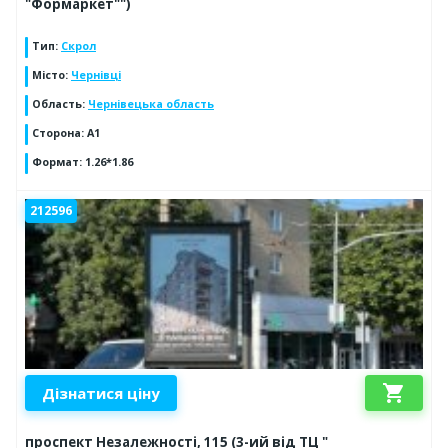
"Формаркет"")
Тип
:
Скрол
Місто
:
Чернівці
Область
:
Чернівецька область
Сторона
:
А1
Формат
:
1.26*1.86
212596
shopping_cart
Дізнатися ціну
проспект Незалежності, 115 (3-ий від ТЦ "