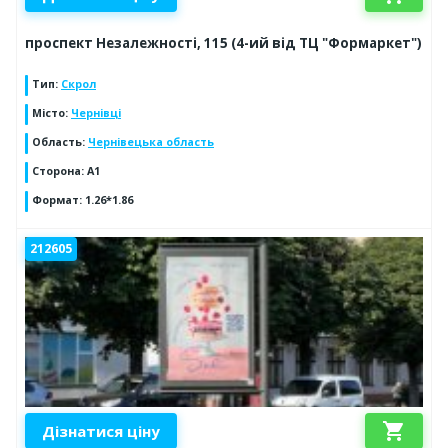
проспект Незалежності, 115 (4-ий від ТЦ "Формаркет")
Тип
:
Скрол
Місто
:
Чернівці
Область
:
Чернівецька область
Сторона
:
А1
Формат
:
1.26*1.86
212605
shopping_cart
Дізнатися ціну