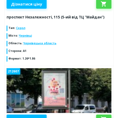
shopping_cart
Дізнатися ціну
проспект Незалежності, 115 (5-ий від ТЦ "Майдан")
Тип
:
Скрол
Місто
:
Чернівці
Область
:
Чернівецька область
Сторона
:
А1
Формат
:
1.26*1.86
212607