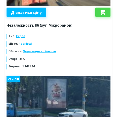
shopping_cart
Дізнатися ціну
Незалежності, 86 (зуп.Мікрорайон)
Тип
:
Скрол
Місто
:
Чернівці
Область
:
Чернівецька область
Сторона
:
А
Формат
:
1.26*1.86
212610