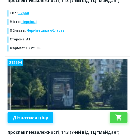
проспект Незалежності, 113 (7-ий від ТЦ "Майдан")
Тип
:
Скрол
Місто
:
Чернівці
Область
:
Чернівецька область
Сторона
:
А1
Формат
:
1.27*1.86
212594
shopping_cart
Дізнатися ціну
проспект Незалежності, 113 (7-ий від ТЦ "Майдан")