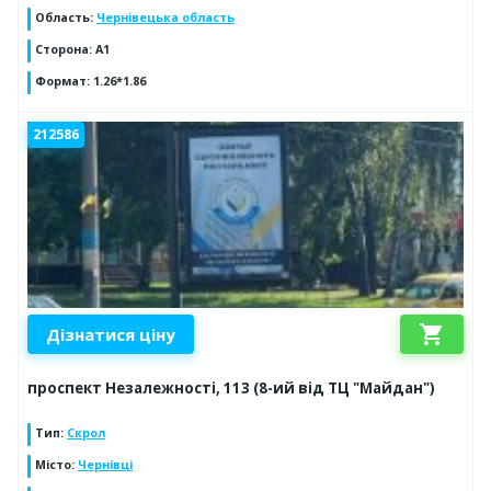
Область
:
Чернівецька область
Сторона
:
А1
Формат
:
1.26*1.86
212586
shopping_cart
Дізнатися ціну
проспект Незалежності, 113 (8-ий від ТЦ "Майдан")
Тип
:
Скрол
Місто
:
Чернівці