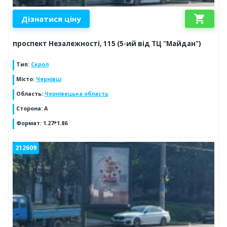
shopping_cart
Дізнатися ціну
проспект Незалежності, 115 (5-ий від ТЦ "Майдан")
Тип
:
Скрол
Місто
:
Чернівці
Область
:
Чернівецька область
Сторона
:
А
Формат
:
1.27*1.86
212609