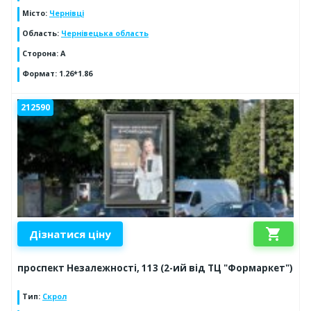
Місто
:
Чернівці
Область
:
Чернівецька область
Сторона
:
А
Формат
:
1.26*1.86
212590
shopping_cart
Дізнатися ціну
проспект Незалежності, 113 (2-ий від ТЦ "Формаркет")
Тип
:
Скрол