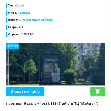
Тип
:
Скрол
Місто
:
Чернівці
Область
:
Чернівецька область
Сторона
:
А
Формат
:
1.26*1.86
212593
shopping_cart
Дізнатися ціну
проспект Незалежності, 113 (7-ий від ТЦ "Майдан")