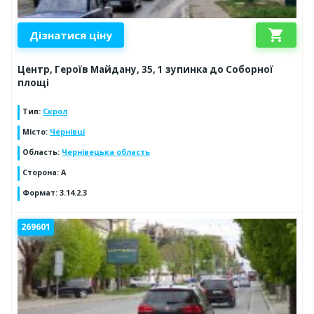
shopping_cart
Дізнатися ціну
Центр, Героїв Майдану, 35, 1 зупинка до Соборної
площі
Тип
:
Скрол
Місто
:
Чернівці
Область
:
Чернівецька область
Сторона
:
A
Формат
:
3.14.2.3
269601