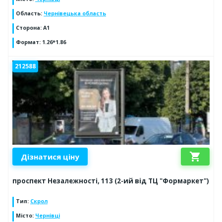
Область
:
Чернівецька область
Сторона
:
А1
Формат
:
1.26*1.86
212588
shopping_cart
Дізнатися ціну
проспект Незалежності, 113 (2-ий від ТЦ "Формаркет")
Тип
:
Скрол
Місто
:
Чернівці