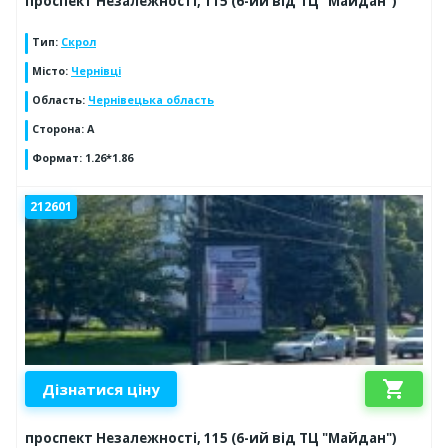
проспект Незалежності, 115 (6-ий від ТЦ "Майдан")
Тип
:
Скрол
Місто
:
Чернівці
Область
:
Чернівецька область
Сторона
:
А
Формат
:
1.26*1.86
212601
shopping_cart
Дізнатися ціну
проспект Незалежності, 115 (6-ий від ТЦ "Майдан")