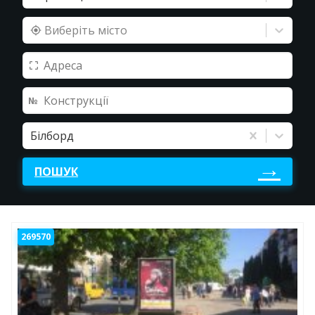
Виберіть місто
Білборд
ПОШУК
269570