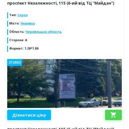
проспект Незалежності, 115 (6-ий від ТЦ "Майдан")
Тип
:
Скрол
Місто
:
Чернівці
Область
:
Чернівецька область
Сторона
:
А
Формат
:
1.26*1.86
212602
shopping_cart
Дізнатися ціну