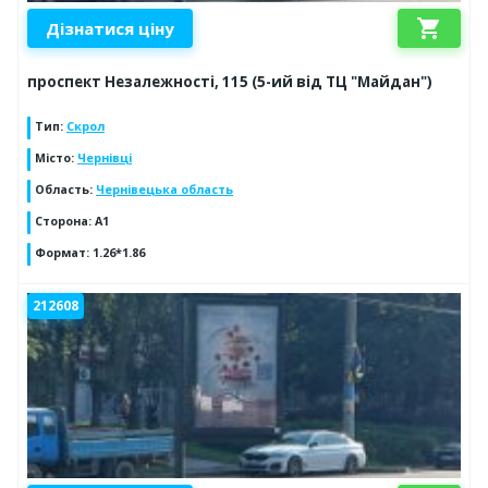
shopping_cart
Дізнатися ціну
проспект Незалежності, 115 (5-ий від ТЦ "Майдан")
Тип
:
Скрол
Місто
:
Чернівці
Область
:
Чернівецька область
Сторона
:
А1
Формат
:
1.26*1.86
212608