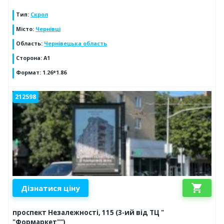
Тип
:
Скрол
Місто
:
Чернівці
Область
:
Чернівецька область
Сторона
:
А1
Формат
:
1.26*1.86
212598
shopping_cart
Дізнатися ціну
проспект Незалежності, 115 (3-ий від ТЦ "
"Формаркет"")