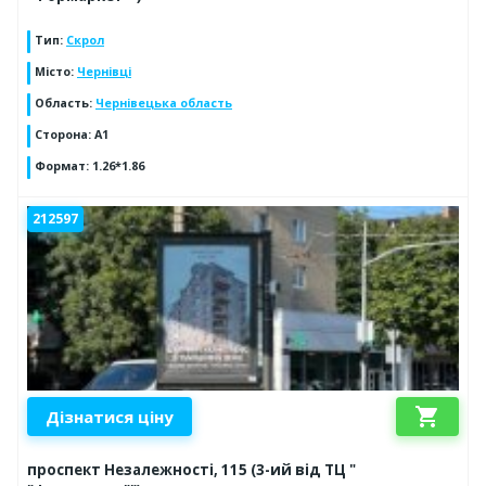
Тип
:
Скрол
Місто
:
Чернівці
Область
:
Чернівецька область
Сторона
:
А1
Формат
:
1.26*1.86
212597
shopping_cart
Дізнатися ціну
проспект Незалежності, 115 (3-ий від ТЦ "