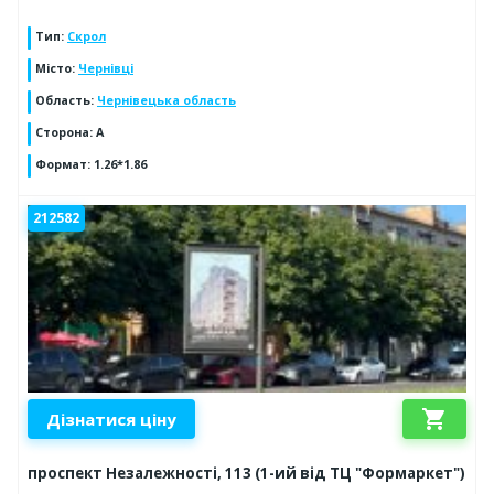
Тип
:
Скрол
Місто
:
Чернівці
Область
:
Чернівецька область
Сторона
:
А
Формат
:
1.26*1.86
212582
shopping_cart
Дізнатися ціну
проспект Незалежності, 113 (1-ий від ТЦ "Формаркет")