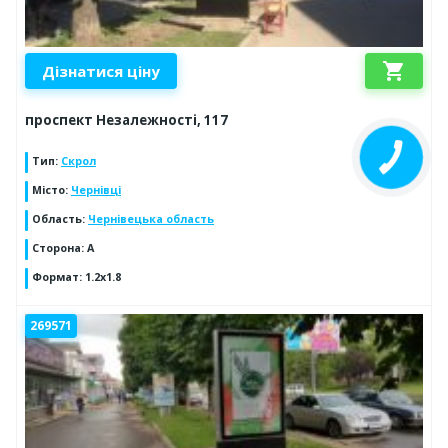
shopping_cart
Дізнатися ціну
проспект Незалежності, 117
Тип
:
Скрол
Місто
:
Чернівці
Область
:
Чернівецька область
Сторона
:
A
Формат
:
1.2х1.8
269571