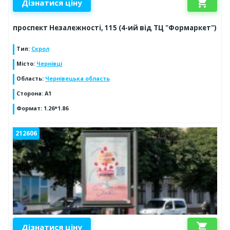
shopping_cart
Дізнатися ціну
проспект Незалежності, 115 (4-ий від ТЦ "Формаркет")
Тип
:
Скрол
Місто
:
Чернівці
Область
:
Чернівецька область
Сторона
:
А1
Формат
:
1.26*1.86
212606
shopping_cart
Дізнатися ціну