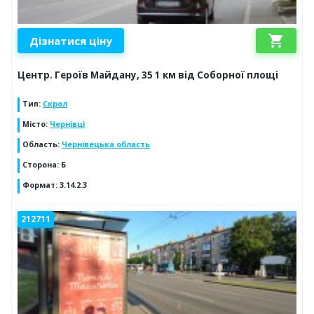
shopping_cart
Дізнатися ціну
Центр. Героїв Майдану, 35 1 км від Соборної площі
Тип
:
Скрол
Місто
:
Чернівці
Область
:
Чернівецька область
Сторона
:
Б
Формат
:
3.14.2.3
212711