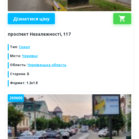
shopping_cart
Дізнатися ціну
проспект Незалежності, 117
Тип
:
Скрол
Місто
:
Чернівці
Область
:
Чернівецька область
Сторона
:
Б
Формат
:
1.2х1.8
269600