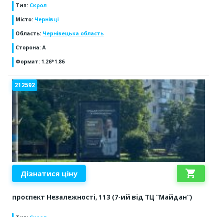
Тип
:
Скрол
Місто
:
Чернівці
Область
:
Чернівецька область
Сторона
:
А
Формат
:
1.26*1.86
212592
shopping_cart
Дізнатися ціну
проспект Незалежності, 113 (7-ий від ТЦ "Майдан")