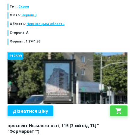
Тип
:
Скрол
Місто
:
Чернівці
Область
:
Чернівецька область
Сторона
:
А
Формат
:
1.27*1.86
212599
shopping_cart
Дізнатися ціну
проспект Незалежності, 115 (3-ий від ТЦ "
"Формаркет"")