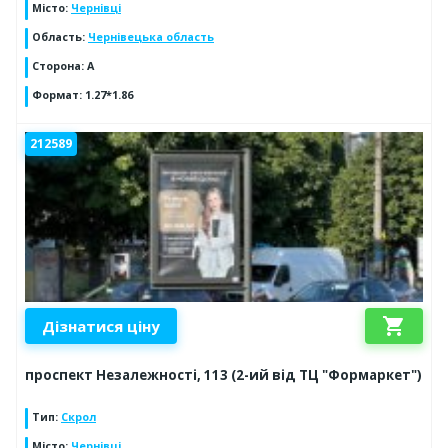
Місто
:
Чернівці
Область
:
Чернівецька область
Сторона
:
А
Формат
:
1.27*1.86
212589
shopping_cart
Дізнатися ціну
проспект Незалежності, 113 (2-ий від ТЦ "Формаркет")
Тип
:
Скрол
Місто
:
Чернівці