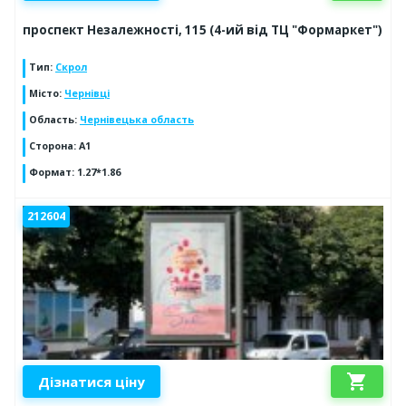
проспект Незалежності, 115 (4-ий від ТЦ "Формаркет")
Тип
:
Скрол
Місто
:
Чернівці
Область
:
Чернівецька область
Сторона
:
А1
Формат
:
1.27*1.86
212604
shopping_cart
Дізнатися ціну