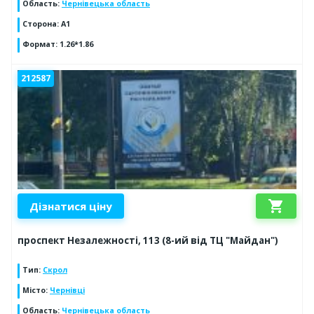
Область
:
Чернівецька область
Сторона
:
А1
Формат
:
1.26*1.86
212587
shopping_cart
Дізнатися ціну
проспект Незалежності, 113 (8-ий від ТЦ "Майдан")
Тип
:
Скрол
Місто
:
Чернівці
Область
:
Чернівецька область