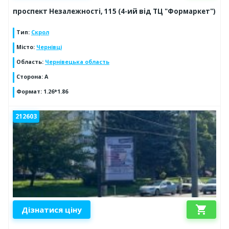
проспект Незалежності, 115 (4-ий від ТЦ "Формаркет")
Тип
:
Скрол
Місто
:
Чернівці
Область
:
Чернівецька область
Сторона
:
А
Формат
:
1.26*1.86
212603
shopping_cart
Дізнатися ціну