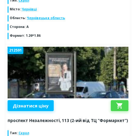
Тип
:
Скрол
Місто
:
Чернівці
Область
:
Чернівецька область
Сторона
:
А
Формат
:
1.26*1.86
212591
shopping_cart
Дізнатися ціну
проспект Незалежності, 113 (2-ий від ТЦ "Формаркет")
Тип
:
Скрол