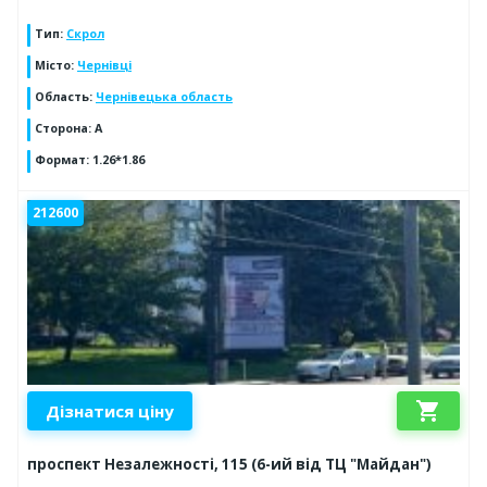
Тип
:
Скрол
Місто
:
Чернівці
Область
:
Чернівецька область
Сторона
:
А
Формат
:
1.26*1.86
212600
shopping_cart
Дізнатися ціну
проспект Незалежності, 115 (6-ий від ТЦ "Майдан")