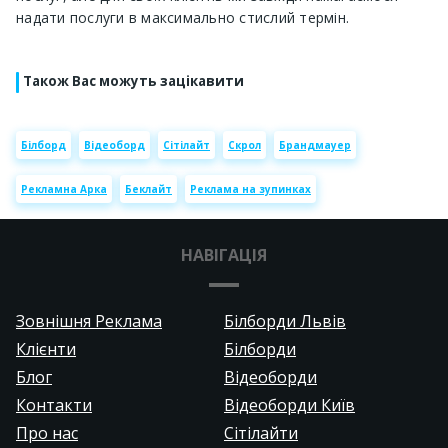
надати послуги в максимально стислий термін.
Також Вас можуть зацікавити
Білборд
Відеоборд
Сітілайт
Скрол
Брандмауер
Рекламна Арка
Беклайт
Реклама на зупинках
НАВІГАЦІЯ
Зовнішня Реклама
Білборди Львів
Клієнти
Білборди
Блог
Відеоборди
Контакти
Відеоборди Київ
Про нас
Сітілайти