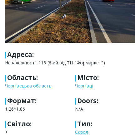
Адреса
:
Незалежності, 115 (6-ий від ТЦ "Формаркет")
Область
:
Місто
:
Чернівецька область
Чернівці
Формат
:
Doors:
1.26*1.86
N/A
Світло
:
Тип
:
+
Скрол