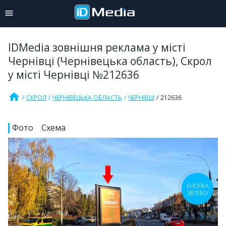
IDMedia зовнішня реклама у місті
Чернівці (Чернівецька область), Скрол
у місті Чернівці №212636
home
СКРОЛ
ЧЕРНІВЕЦЬКА ОБЛАСТЬ
ЧЕРНІВЦІ
212636
Фото
Схема
КНОПКА
ЗВ'ЯЗКУ