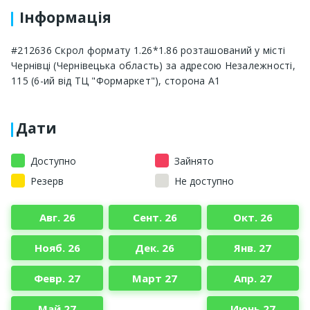
Інформація
#212636 Скрол формату 1.26*1.86 розташований у місті
Чернівці (Чернівецька область) за адресою Незалежності,
115 (6-ий від ТЦ "Формаркет"), сторона А1
Дати
Доступно
Зайнято
Резерв
Не доступно
Авг. 26
Сент. 26
Окт. 26
Нояб. 26
Дек. 26
Янв. 27
Февр. 27
Март 27
Апр. 27
Май 27
Июнь 27