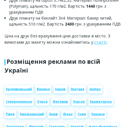
Друк плакату на скрол 3,14х2,32. Матеріал: поліпропілен
(Polyman), щільність 170 г/м2. Вартість
1440
грн. з
урахуванням ПДВ
Друк плакату на беклайт 3х4. Матеріал: банер литий,
щільність 510 г/м2. Вартість
2400
грн. з урахуванням ПДВ
Ціна на друк без врахування ціни доставки в місто. З
вимогами до макету можна ознайомитись у
статті
.
Розміщення реклами по всій
Україні
Кропивницький
Вінниця
Харків
Полтава
Дніпро
Северодонецьк
Одеса
Житомир
Херсон
Краматорськ
Рівне
Хмельницький
Львів
Луцьк
Суми
Черкаси
Запоріжжя
Миколаїв
Тернопіль
Чернігів
Івано-Франківськ