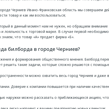
городе Черниев Ивано-Франковская область мы совершаем дей
ести товар и как им воспользоваться;
оторый в данный момент нам не нужен, но обращаем внимание 
и лояльность к торговой марке. В случае первой необходимо
к знаем, что товар «А» продает фирма «Б».
да билборда в городе Черниев?
ижения и формирования общественного мнения. Билборд перев
ет решить такие задачи, которые сложно решаются с помощью
пространенности можно охватить весь город Черниев и даже в
нии. Доверие к компании повышается при наличии качествен
ью наружки можно рассказать о приближающихся акциях, что 
алека легко направит к вашему предприятию новых клиентов;