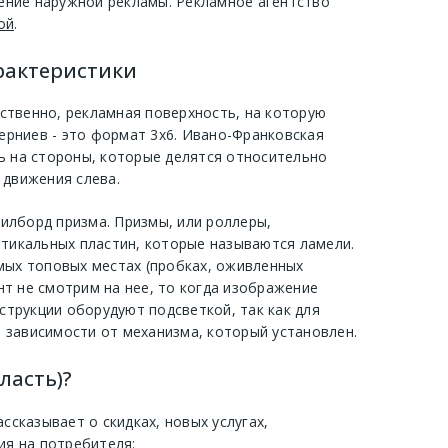
ение наружной рекламы. Рекламное агентство
ой
.
арактеристики
дственно, рекламная поверхность, на которую
Черниев - это формат 3х6. Ивано-Франковская
ь на стороны, которые делятся относительно
 движения слева.
илборд призма. Призмы, или роллеры,
ртикальных пластин, которые называются ламели.
мых топовых местах (пробках, оживленных
нт не смотрим на нее, то когда изображение
струкции оборудуют подсветкой, так как для
 зависимости от механизма, который установлен.
ласть)?
сказывает о скидках, новых услугах,
я на потребителя: