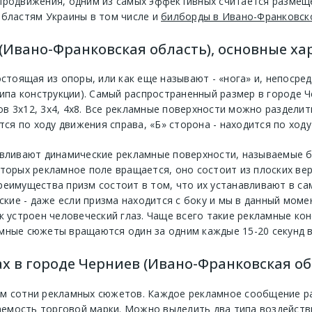
продвижения, одним из самых эффективных считается размещ
бластям Украины в том числе и
билборды в Ивано-Франковск
(Ивано-Франковская область), основные х
остоящая из опоры, или как еще называют - «нога» и, непосре
типа конструкции). Самый распространенный размер в городе 
в 3х12, 3х4, 4х8. Все рекламные поверхности можно разделит
тся по ходу движения справа, «Б» сторона - находится по ходу
авливают динамические рекламные поверхности, называемые б
торых рекламное поле вращается, оно состоит из плоских ве
реимущества призм состоит в том, что их устанавливают в са
ские - даже если призма находится с боку и мы в данный моме
к устроен человеческий глаз. Чаще всего такие рекламные кон
мные сюжеты вращаются один за одним каждые 15-20 секунд в
х в городе Черниев (Ивано-Франковская об
м сотни рекламных сюжетов. Каждое рекламное сообщение рас
мость торговой марки. Можно выделить два типа воздействи