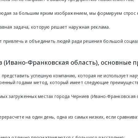
людая за большим ярким изображением, мы формируем спрос 
авная задача, которую решает наружная реклама.
т привлечь и объединить людей ради решения большой социа
в (Ивано-Франковская область), основные 
 представить успешную компанию, которая не использует нару
ренный годами метод, который имеет следующие преимуществ
мых загруженных местах города Черниев (Ивано-Франковская 
ерерасчете на один день, одна из самых низких, если сравнив
мера отлично просматриваются с большого расстояния;