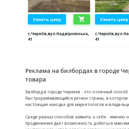
shopping_cart
Узнать цену
Узнать цену
с.Черніїв,вул.Надвірнянська,
с.Черніїв,вул.Н
41
41
Реклама на билбордах в городе Ч
товара
Билборд в городе Черниев - это отличный способ
быстроразвивающийся регион страны, в котором 
настоящая находка для маркетологов и владельце
Среди разных способов заявить о себе - именно
продвижения дает возможность добиться максима