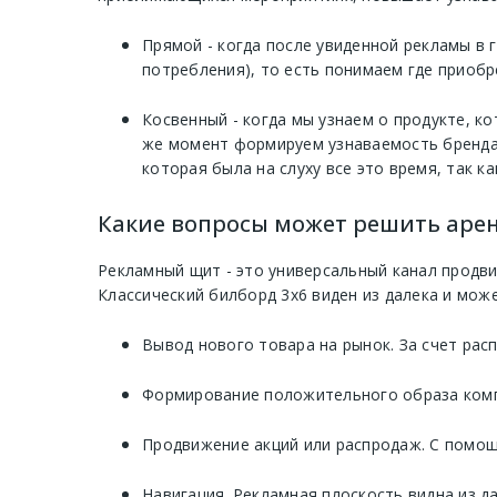
Прямой - когда после увиденной рекламы в 
потребления), то есть понимаем где приобр
Косвенный - когда мы узнаем о продукте, к
же момент формируем узнаваемость бренда 
которая была на слуху все это время, так ка
Какие вопросы может решить арен
Рекламный щит - это универсальный канал продв
Классический билборд 3х6 виден из далека и мож
Вывод нового товара на рынок. За счет рас
Формирование положительного образа компа
Продвижение акций или распродаж. С помощ
Навигация. Рекламная плоскость видна из д