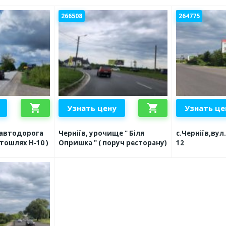
266508
264775
shopping_cart
shopping_cart
Узнать цену
Узнать це
 автодорога
Черніїв, урочище " Біля
с.Черніїв,вул
втошлях Н-10 )
Опришка " ( поруч ресторану)
12