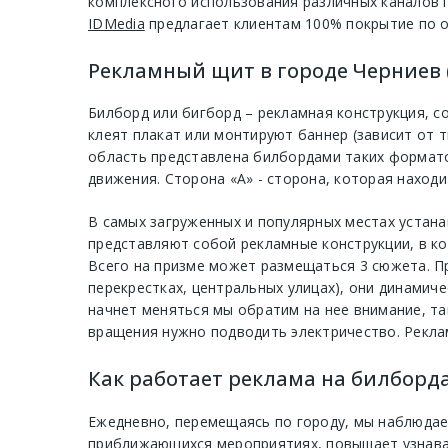
комплексного использования различных каналов 
IDMedia
предлагает клиентам 100% покрытие по о
Рекламный щит в городе Черниев 
Билборд или бигборд – рекламная конструкция, с
клеят плакат или монтируют баннер (зависит от 
область представлена билбордами таких формато
движения. Сторона «А» - сторона, которая находи
В самых загруженных и популярных местах устан
представляют собой рекламные конструкции, в ко
Всего на призме может размещаться 3 сюжета. П
перекрестках, центральных улицах), они динамиче
начнет меняться мы обратим на нее внимание, та
вращения нужно подводить электричество. Рекла
Как работает реклама на билборда
Ежедневно, перемещаясь по городу, мы наблюдае
приближающихся мероприятиях, повышает узнавае