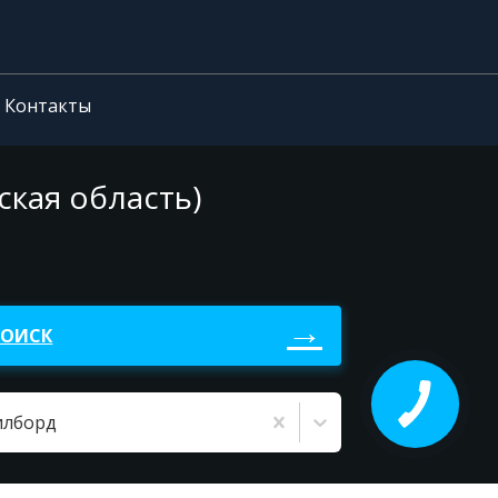
Контакты
кая область)
ПОИСК
илборд