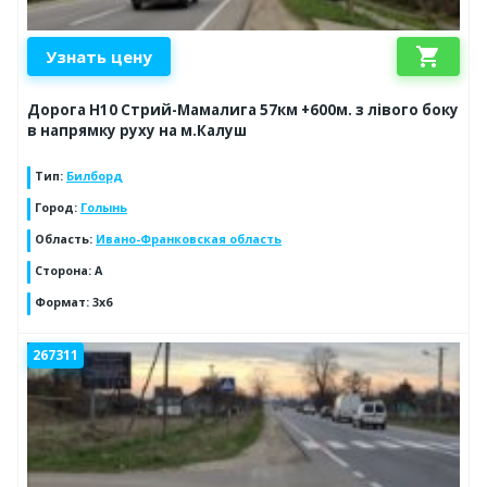
shopping_cart
Узнать цену
Дорога Н10 Стрий-Мамалига 57км +600м. з лівого боку
в напрямку руху на м.Калуш
Тип
:
Билборд
Город
:
Голынь
Область
:
Ивано-Франковская область
Сторона
:
А
Формат
:
3x6
267311