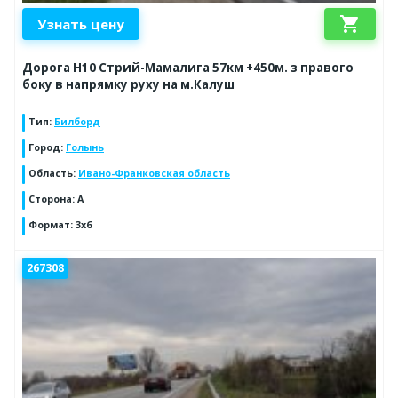
shopping_cart
Узнать цену
Дорога Н10 Стрий-Мамалига 57км +450м. з правого
боку в напрямку руху на м.Калуш
Тип
:
Билборд
Город
:
Голынь
Область
:
Ивано-Франковская область
Сторона
:
А
Формат
:
3x6
267308