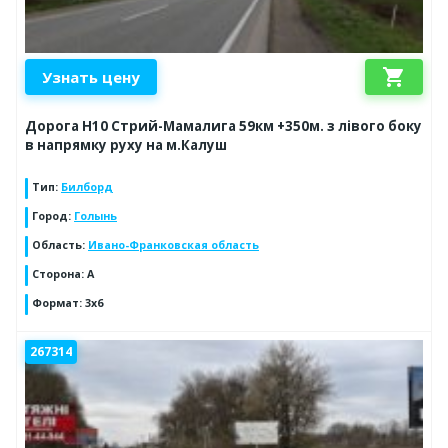
shopping_cart
Узнать цену
Дорога Н10 Стрий-Мамалига 59км +350м. з лівого боку
в напрямку руху на м.Калуш
Тип
:
Билборд
Город
:
Голынь
Область
:
Ивано-Франковская область
Сторона
:
А
Формат
:
3x6
267314