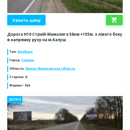
shopping_cart
Узнать цену
Дорога Н10 Стрий-Мамалига 58км +155м. з лівого боку
в напрямку руху на м.Калуш
Тип
:
Билборд
Город
:
Голынь
Область
:
Ивано-Франковская область
Сторона
:
А
Формат
:
3x6
267313