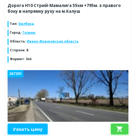
Дорога Н10 Стрий-Мамалига 55км +795м. з правого
боку в напрямку руху на м.Калуш
Тип
:
Билборд
Город
:
Голынь
Область
:
Ивано-Франковская область
Сторона
:
Б
Формат
:
3x6
267301
shopping_cart
Узнать цену