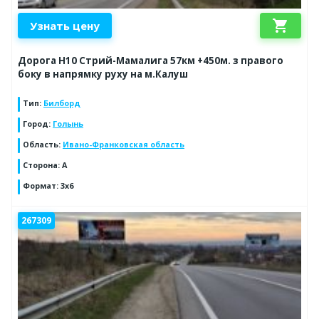
shopping_cart
Узнать цену
Дорога Н10 Стрий-Мамалига 57км +450м. з правого
боку в напрямку руху на м.Калуш
Тип
:
Билборд
Город
:
Голынь
Область
:
Ивано-Франковская область
Сторона
:
А
Формат
:
3x6
267309