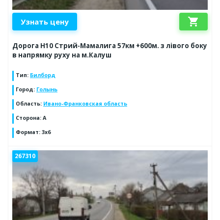
shopping_cart
Узнать цену
Дорога Н10 Стрий-Мамалига 57км +600м. з лівого боку
в напрямку руху на м.Калуш
Тип
:
Билборд
Город
:
Голынь
Область
:
Ивано-Франковская область
Сторона
:
А
Формат
:
3x6
267310