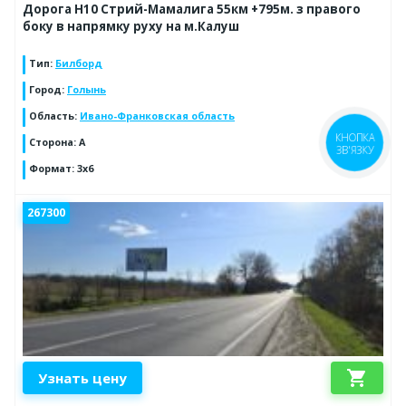
Дорога Н10 Стрий-Мамалига 55км +795м. з правого
боку в напрямку руху на м.Калуш
Тип
:
Билборд
Город
:
Голынь
Область
:
Ивано-Франковская область
КНОПКА
Сторона
:
А
ЗВ'ЯЗКУ
Формат
:
3x6
267300
shopping_cart
Узнать цену