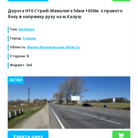
Дорога Н10 Стрий-Мамалига 56км +030м. з правого
боку в напрямку руху на м.Калуш
Тип
:
Билборд
Город
:
Голынь
Область
:
Ивано-Франковская область
Сторона
:
Б
Формат
:
3x6
267303
shopping_cart
Узнать цену