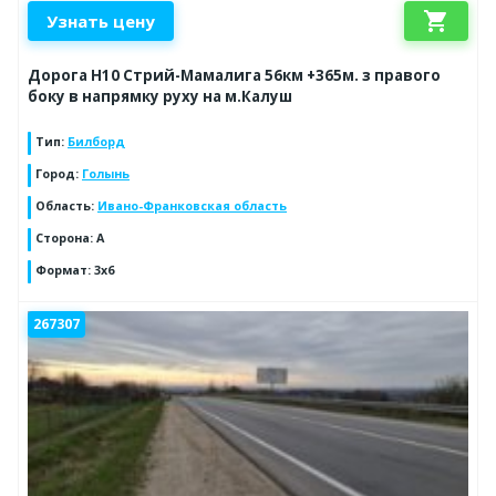
shopping_cart
Узнать цену
Дорога Н10 Стрий-Мамалига 56км +365м. з правого
боку в напрямку руху на м.Калуш
Тип
:
Билборд
Город
:
Голынь
Область
:
Ивано-Франковская область
Сторона
:
А
Формат
:
3x6
267307