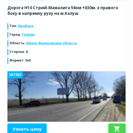
Дорога Н10 Стрий-Мамалига 56км +030м. з правого
боку в напрямку руху на м.Калуш
Тип
:
Билборд
Город
:
Голынь
Область
:
Ивано-Франковская область
Сторона
:
А
Формат
:
3x6
267302
shopping_cart
Узнать цену