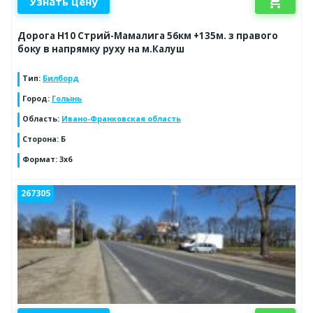
shopping_cart
Узнать цену
Дорога Н10 Стрий-Мамалига 56км +135м. з правого
боку в напрямку руху на м.Калуш
Тип
:
Билборд
Город
:
Голынь
Область
:
Ивано-Франковская область
Сторона
:
Б
Формат
:
3x6
267305