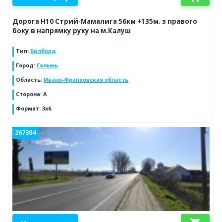
Дорога Н10 Стрий-Мамалига 56км +135м. з правого
боку в напрямку руху на м.Калуш
Тип
:
Билборд
Город
:
Голынь
Область
:
Ивано-Франковская область
Сторона
:
А
Формат
:
3x6
267304