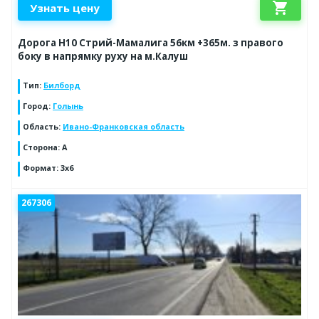
shopping_cart
Узнать цену
Дорога Н10 Стрий-Мамалига 56км +365м. з правого
боку в напрямку руху на м.Калуш
Тип
:
Билборд
Город
:
Голынь
Область
:
Ивано-Франковская область
Сторона
:
А
Формат
:
3x6
267306