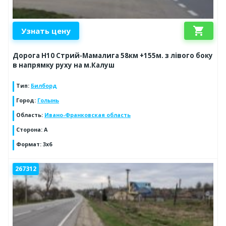
shopping_cart
Узнать цену
Дорога Н10 Стрий-Мамалига 58км +155м. з лівого боку
в напрямку руху на м.Калуш
Тип
:
Билборд
Город
:
Голынь
Область
:
Ивано-Франковская область
Сторона
:
А
Формат
:
3x6
267312