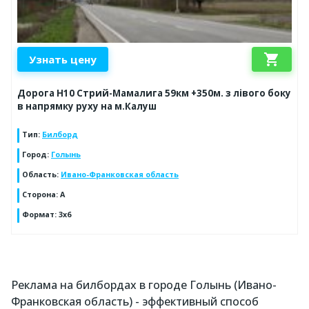
shopping_cart
Узнать цену
Дорога Н10 Стрий-Мамалига 59км +350м. з лівого боку
в напрямку руху на м.Калуш
Тип
:
Билборд
Город
:
Голынь
Область
:
Ивано-Франковская область
Сторона
:
А
Формат
:
3x6
Реклама на билбордах в городе Голынь (Ивано-
Франковская область) - эффективный способ