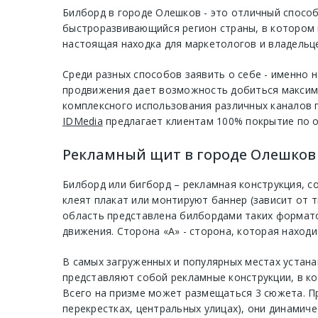
Билборд в городе Олешков - это отличный спосо
быстроразвивающийся регион страны, в котором 
настоящая находка для маркетологов и владельце
Среди разных способов заявить о себе - именно
продвижения дает возможность добиться максима
комплексного использования различных каналов 
IDMedia
предлагает клиентам 100% покрытие по о
Рекламный щит в городе Олешков 
Билборд или бигборд – рекламная конструкция, с
клеят плакат или монтируют баннер (зависит от 
область представлена билбордами таких формато
движения. Сторона «А» - сторона, которая находи
В самых загруженных и популярных местах устан
представляют собой рекламные конструкции, в ко
Всего на призме может размещаться 3 сюжета. П
перекрестках, центральных улицах), они динамиче