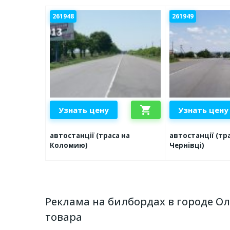
261948
261949
shopping_cart
Узнать цену
Узнать цену
автостанції (траса на
автостанції (тр
Коломию)
Чернівці)
Реклама на билбордах в городе О
товара