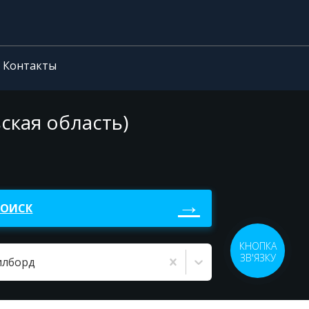
Контакты
ская область)
ПОИСК
КНОПКА
ЗВ'ЯЗКУ
илборд