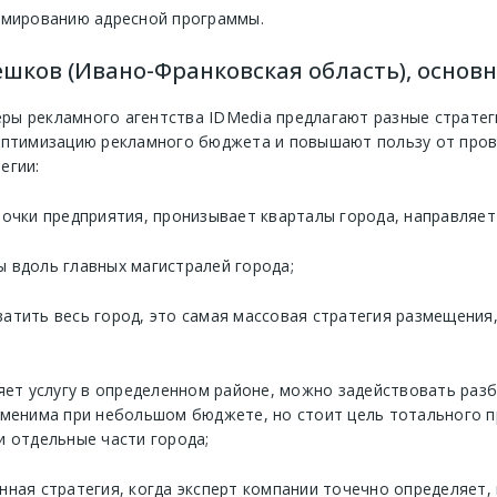
рмированию адресной программы.
шков (Ивано-Франковская область), основн
ы рекламного агентства IDMedia предлагают разные стратег
оптимизацию рекламного бюджета и повышают пользу от пров
егии:
точки предприятия, пронизывает кварталы города, направляе
 вдоль главных магистралей города;
ватить весь город, это самая массовая стратегия размещения
ляет услугу в определенном районе, можно задействовать раз
рименима при небольшом бюджете, но стоит цель тотального 
и отдельные части города;
нная стратегия, когда эксперт компании точечно определяет, 