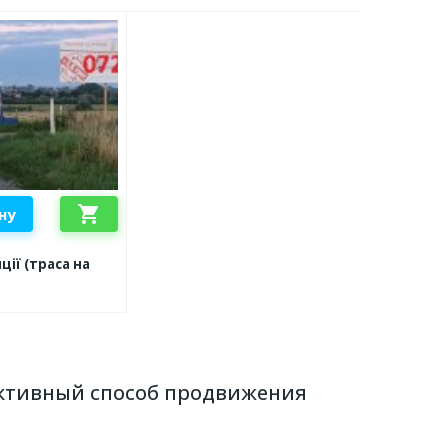
shopping_cart
ну
ції (траса на
ективный способ продвижения