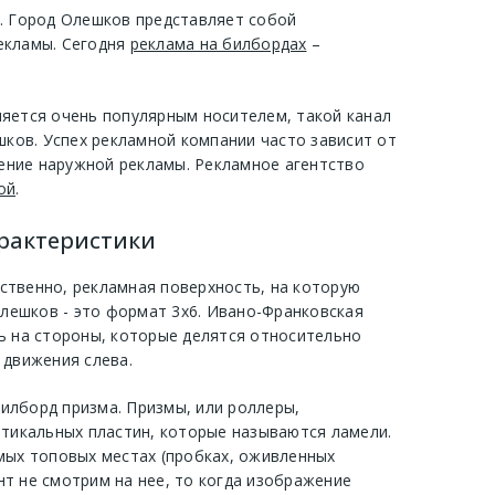
ы. Город Олешков представляет собой
екламы. Сегодня
реклама на билбордах
–
ляется очень популярным носителем, такой канал
ков. Успех рекламной компании часто зависит от
ение наружной рекламы. Рекламное агентство
ой
.
арактеристики
дственно, рекламная поверхность, на которую
Олешков - это формат 3х6. Ивано-Франковская
ь на стороны, которые делятся относительно
 движения слева.
илборд призма. Призмы, или роллеры,
ртикальных пластин, которые называются ламели.
мых топовых местах (пробках, оживленных
нт не смотрим на нее, то когда изображение