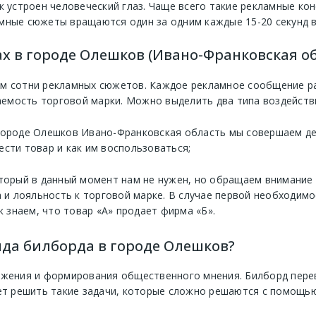
к устроен человеческий глаз. Чаще всего такие рекламные кон
мные сюжеты вращаются один за одним каждые 15-20 секунд в
х в городе Олешков (Ивано-Франковская об
м сотни рекламных сюжетов. Каждое рекламное сообщение рас
мость торговой марки. Можно выделить два типа воздействи
 городе Олешков Ивано-Франковская область мы совершаем дей
ести товар и как им воспользоваться;
оторый в данный момент нам не нужен, но обращаем внимание 
и лояльность к торговой марке. В случае первой необходимо
к знаем, что товар «А» продает фирма «Б».
да билборда в городе Олешков?
ижения и формирования общественного мнения. Билборд перев
ет решить такие задачи, которые сложно решаются с помощью