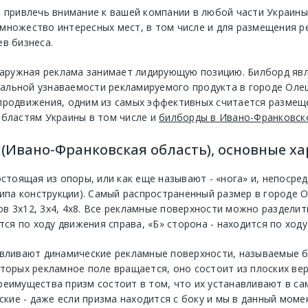
б привлечь внимание к вашей компании в любой части Украин
множество интересных мест, в том числе и для размещения р
в бизнеса.
 наружная реклама занимает лидирующую позицию. Билборд яв
льной узнаваемости рекламируемого продукта в городе Олеш
продвижения, одним из самых эффективных считается размещ
бластям Украины в том числе и
билборды в Ивано-Франковск
(Ивано-Франковская область), основные х
остоящая из опоры, или как еще называют - «нога» и, непосре
типа конструкции). Самый распространенный размер в городе 
в 3х12, 3х4, 4х8. Все рекламные поверхности можно разделит
тся по ходу движения справа, «Б» сторона - находится по ходу
авливают динамические рекламные поверхности, называемые б
торых рекламное поле вращается, оно состоит из плоских ве
реимущества призм состоит в том, что их устанавливают в са
ские - даже если призма находится с боку и мы в данный моме