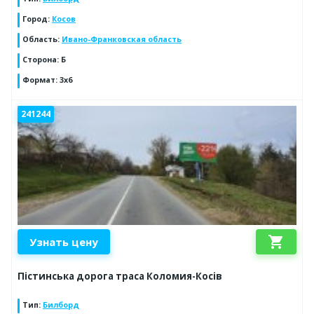
Город
:
Косов
Область
:
Ивано-Франковская область
Сторона
:
Б
Формат
:
3х6
241244
shopping_cart
Узнать цену
Пістинська дорога траса Коломия-Косів
Тип
:
Билборд