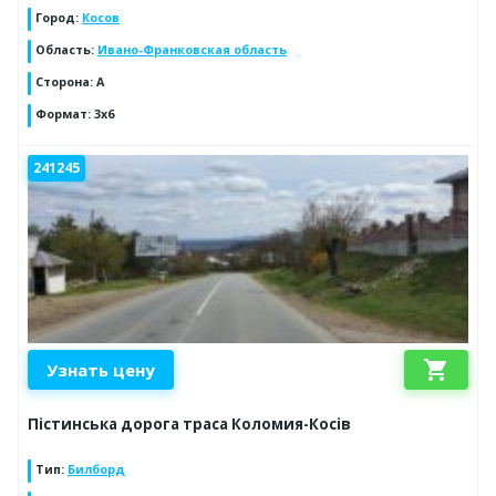
Город
:
Косов
Область
:
Ивано-Франковская область
Сторона
:
А
Формат
:
3х6
241245
shopping_cart
Узнать цену
Пістинська дорога траса Коломия-Косів
Тип
:
Билборд