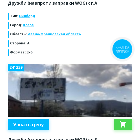
Дружби (навпроти заправки WOG) ст.А
Тип
:
Билборд
Город
:
Косов
Область
:
Ивано-Франковская область
Сторона
:
А
КНОПКА
ЗВ'ЯЗКУ
Формат
:
3х6
241239
shopping_cart
Узнать цену
Дружби (навпроти заправки WOG) ст.Б