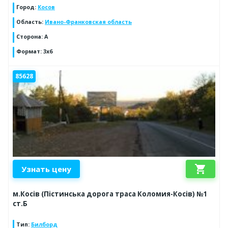
Город
:
Косов
Область
:
Ивано-Франковская область
Сторона
:
А
Формат
:
3x6
85628
shopping_cart
Узнать цену
м.Косів (Пістинська дорога траса Коломия-Косів) №1
ст.Б
Тип
:
Билборд