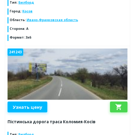
Тип
:
Билборд
Город
:
Косов
Область
:
Ивано-Франковская область
Сторона
:
А
Формат
:
3х6
241243
shopping_cart
Узнать цену
Пістинська дорога траса Коломия-Косів
Тип
:
Билборд