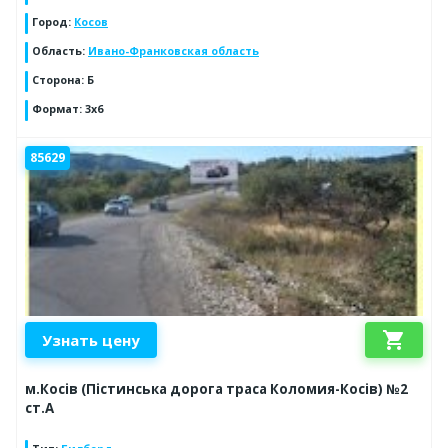
Город
:
Косов
Область
:
Ивано-Франковская область
Сторона
:
Б
Формат
:
3x6
85629
shopping_cart
Узнать цену
м.Косів (Пістинська дорога траса Коломия-Косів) №2
ст.А