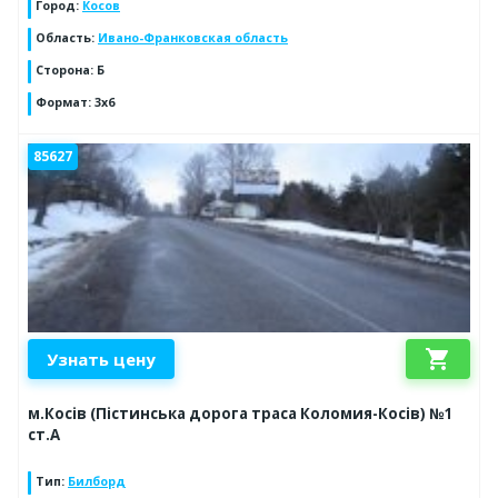
Город
:
Косов
Область
:
Ивано-Франковская область
Сторона
:
Б
Формат
:
3х6
85627
shopping_cart
Узнать цену
м.Косів (Пістинська дорога траса Коломия-Косів) №1
ст.А
Тип
:
Билборд