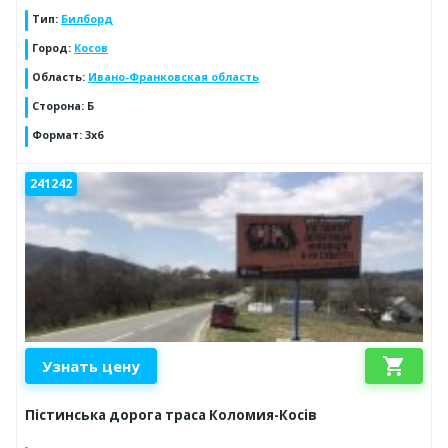
Тип
:
Билборд
Город
:
Косов
Область
:
Ивано-Франковская область
Сторона
:
Б
Формат
:
3х6
241242
shopping_cart
Узнать цену
Пістинська дорога траса Коломия-Косів