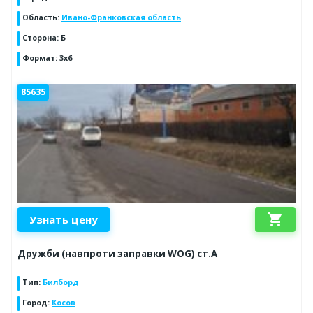
Область
:
Ивано-Франковская область
Сторона
:
Б
Формат
:
3x6
85635
shopping_cart
Узнать цену
Дружби (навпроти заправки WOG) ст.А
Тип
:
Билборд
Город
:
Косов