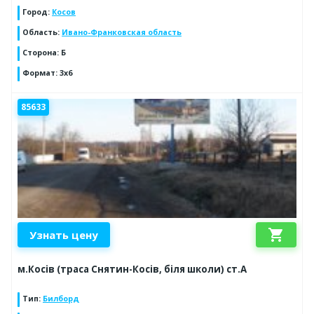
Город
:
Косов
Область
:
Ивано-Франковская область
Сторона
:
Б
Формат
:
3x6
85633
shopping_cart
Узнать цену
м.Косів (траса Снятин-Косів, біля школи) ст.А
Тип
:
Билборд