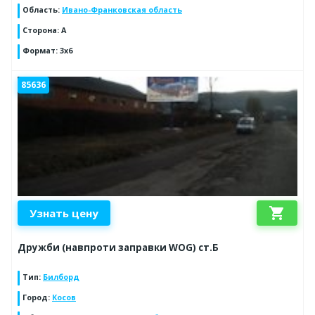
Область
:
Ивано-Франковская область
Сторона
:
А
Формат
:
3x6
85636
shopping_cart
Узнать цену
Дружби (навпроти заправки WOG) ст.Б
Тип
:
Билборд
Город
:
Косов