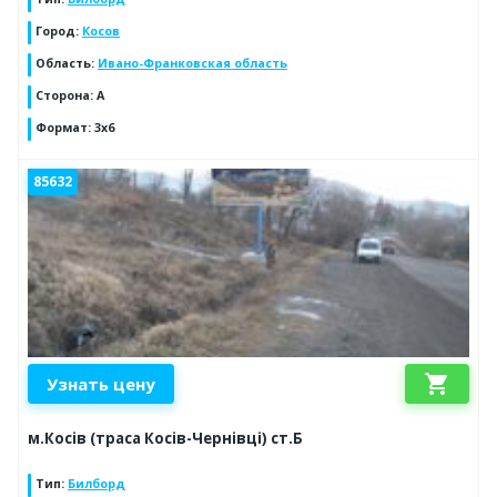
Город
:
Косов
Область
:
Ивано-Франковская область
Сторона
:
А
Формат
:
3x6
85632
shopping_cart
Узнать цену
м.Косів (траса Косів-Чернівці) ст.Б
Тип
:
Билборд