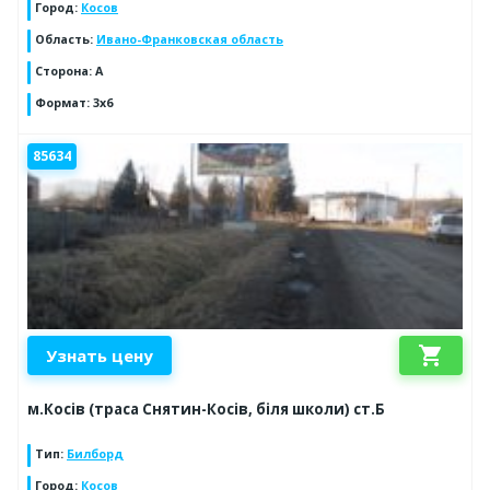
Город
:
Косов
Область
:
Ивано-Франковская область
Сторона
:
А
Формат
:
3x6
85634
shopping_cart
Узнать цену
м.Косів (траса Снятин-Косів, біля школи) ст.Б
Тип
:
Билборд
Город
:
Косов