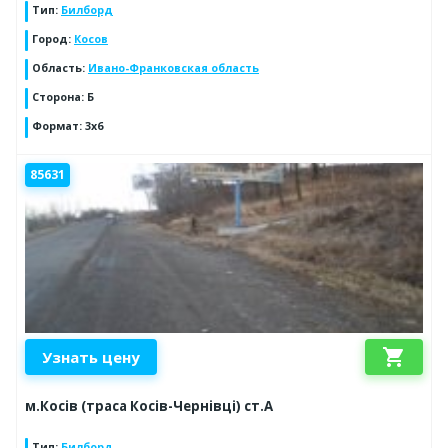
Тип
:
Билборд
Город
:
Косов
Область
:
Ивано-Франковская область
Сторона
:
Б
Формат
:
3x6
85631
shopping_cart
Узнать цену
м.Косів (траса Косів-Чернівці) ст.А
Тип
:
Билборд