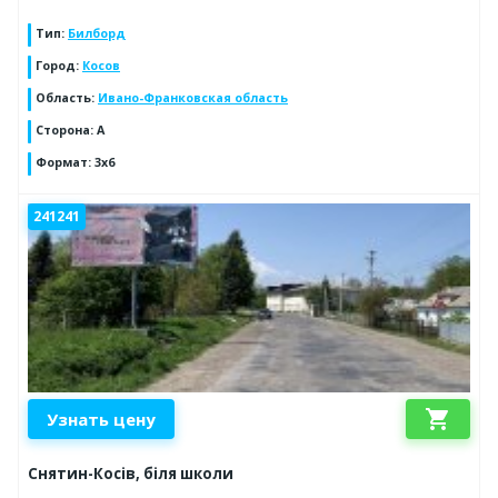
Тип
:
Билборд
Город
:
Косов
Область
:
Ивано-Франковская область
Сторона
:
А
Формат
:
3х6
241241
shopping_cart
Узнать цену
Снятин-Косів, біля школи