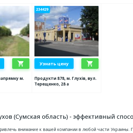
234429
shopping_cart
shopping_cart
Узнать цену
 напрямку м.
Продукти 878, м. Глухів, вул.
Терещенко, 28 а
ухов (Сумская область) - эффективный спо
привлечь внимание к вашей компании в любой части Украины. 