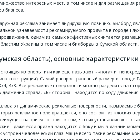
множество интересных мест, в том числе и для размещения р
в бизнеса.
 наружная реклама занимает лидирующую позицию. Билборд яв
льной узнаваемости рекламируемого продукта в городе Глухо
продвижения, одним из самых эффективных считается размещ
бластям Украины в том числе и
билборды в Сумской области
.
умская область), основные характеристики
остоящая из опоры, или как еще называют - «нога» и, непосре
ипа конструкции). Самый распространенный размер в городе Г
х4, 4х8. Все рекламные поверхности можно разделить на сто
у движения справа, «Б» сторона - находится по ходу движения 
авливают динамические рекламные поверхности, называемые б
торых рекламное поле вращается, оно состоит из плоских ве
реимущества призм состоит в том, что их устанавливают в са
ские - даже если призма находится с боку и мы в данный моме
к устроен человеческий глаз. Чаще всего такие рекламные кон