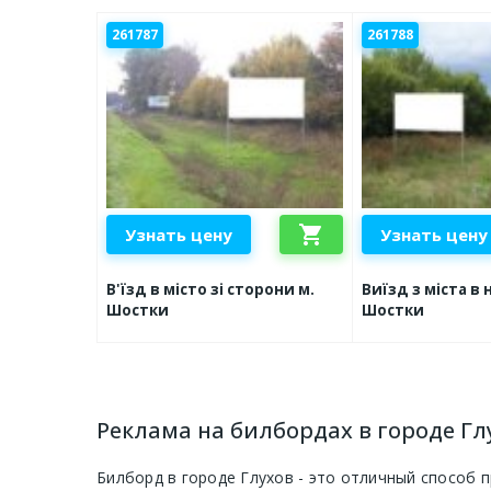
261787
261788
shopping_cart
Узнать цену
Узнать цену
В'їзд в місто зі сторони м.
Виїзд з міста в
Шостки
Шостки
Реклама на билбордах в городе Гл
Билборд в городе Глухов - это отличный способ 