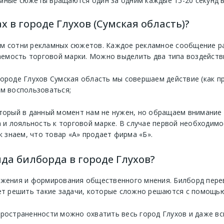
мные сюжеты вращаются один за одним каждые 15-20 секунд в
 в городе Глухов (Сумская область)?
м сотни рекламных сюжетов. Каждое рекламное сообщение рас
мость торговой марки. Можно выделить два типа воздействи
городе Глухов Сумская область мы совершаем действие (как п
им воспользоваться;
оторый в данный момент нам не нужен, но обращаем внимание 
и лояльность к торговой марке. В случае первой необходимо
к знаем, что товар «А» продает фирма «Б».
да билборда в городе Глухов?
ижения и формирования общественного мнения. Билборд перев
ет решить такие задачи, которые сложно решаются с помощью
пространенности можно охватить весь город Глухов и даже вс