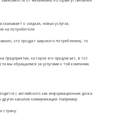
 зависимости от механизма, который установлен.
сказывает о скидках, новых услугах,
я на потребителя:
равило, это продукт широкого потребления), то
на предприятие, которое его предлагает, в тот
сти мы обращаемся за услугами к той компании,
одится с английского как информационная доска.
 других каналов коммуникации. Например:
ю страну;