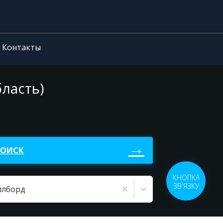
Контакты
ласть)
ПОИСК
КНОПКА
ЗВ'ЯЗКУ
илборд