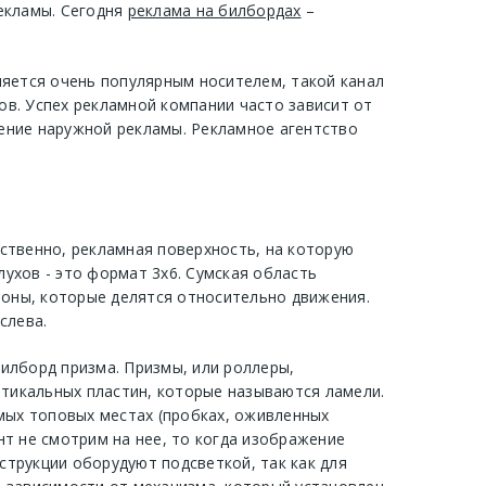
екламы. Сегодня
реклама на билбордах
–
ляется очень популярным носителем, такой канал
в. Успех рекламной компании часто зависит от
ение наружной рекламы. Рекламное агентство
дственно, рекламная поверхность, на которую
лухов - это формат 3х6. Сумская область
роны, которые делятся относительно движения.
слева.
илборд призма. Призмы, или роллеры,
ртикальных пластин, которые называются ламели.
мых топовых местах (пробках, оживленных
нт не смотрим на нее, то когда изображение
струкции оборудуют подсветкой, так как для