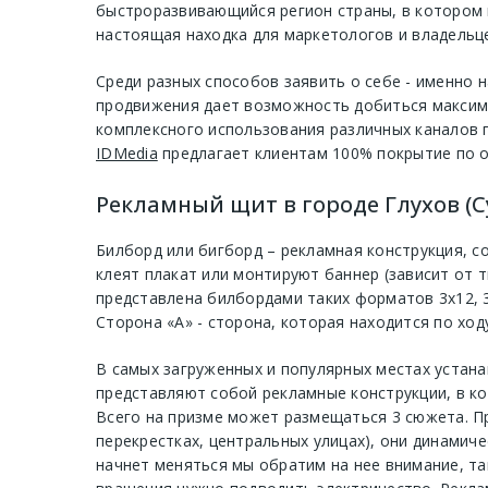
быстроразвивающийся регион страны, в котором 
настоящая находка для маркетологов и владельце
Среди разных способов заявить о себе - именно
продвижения дает возможность добиться максима
комплексного использования различных каналов 
IDMedia
предлагает клиентам 100% покрытие по о
Рекламный щит в городе Глухов (С
Билборд или бигборд – рекламная конструкция, с
клеят плакат или монтируют баннер (зависит от т
представлена билбордами таких форматов 3х12, 3
Сторона «А» - сторона, которая находится по ход
В самых загруженных и популярных местах устан
представляют собой рекламные конструкции, в ко
Всего на призме может размещаться 3 сюжета. П
перекрестках, центральных улицах), они динамиче
начнет меняться мы обратим на нее внимание, та