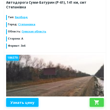
Автодорога Суми-Батурин (Р-61), 141 км, смт
Степанівка
Тип
:
Билборд
Город
:
Степановка
Область
:
Сумская область
Сторона
:
А
Формат
:
3х6
186370
shopping_cart
Узнать цену