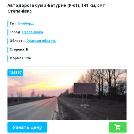
Автодорога Суми-Батурин (Р-61), 141 км, смт
Степанівка
Тип
:
Билборд
Город
:
Степановка
Область
:
Сумская область
Сторона
:
Б
Формат
:
3х6
186367
shopping_cart
Узнать цену