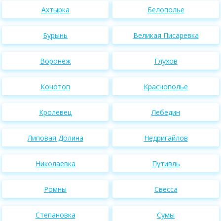
Ахтырка
Белополье
Бурынь
Великая Писаревка
Воронеж
Глухов
Конотоп
Краснополье
Кролевец
Лебедин
Липовая Долина
Недригайлов
Николаевка
Путивль
Ромны
Свесса
Степановка
Сумы