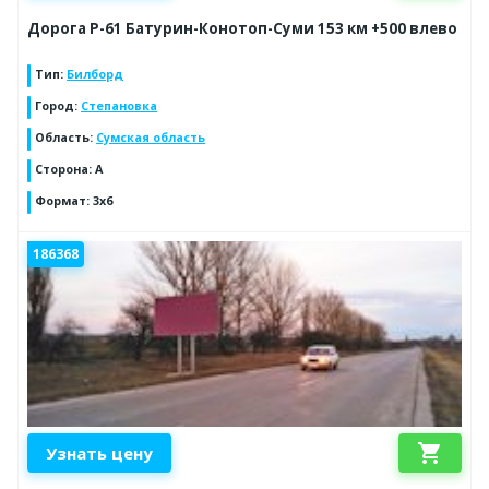
Дорога Р-61 Батурин-Конотоп-Суми 153 км +500 влево
Тип
:
Билборд
Город
:
Степановка
Область
:
Сумская область
Сторона
:
А
Формат
:
3х6
186368
shopping_cart
Узнать цену