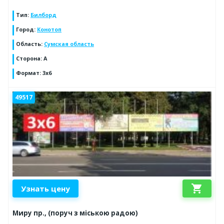
Тип
:
Билборд
Город
:
Конотоп
Область
:
Сумская область
Сторона
:
А
Формат
:
3х6
49517
shopping_cart
Узнать цену
Миру пр., (поруч з міською радою)