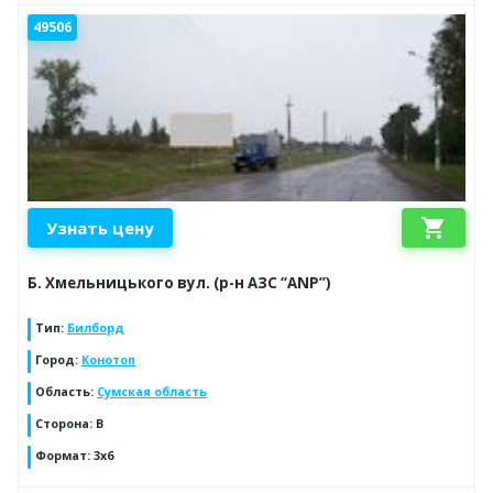
49506
shopping_cart
Узнать цену
Б. Хмельницького вул. (р-н АЗС “ANP”)
Тип
:
Билборд
Город
:
Конотоп
Область
:
Сумская область
Сторона
:
B
Формат
:
3x6