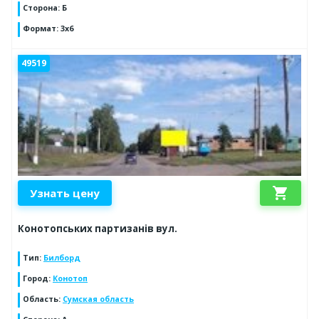
Сторона
:
Б
Формат
:
3х6
49519
shopping_cart
Узнать цену
Конотопських партизанів вул.
Тип
:
Билборд
Город
:
Конотоп
Область
:
Сумская область