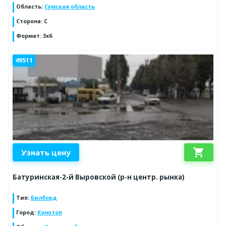
Область
:
Сумская область
Сторона
:
C
Формат
:
3x6
49511
shopping_cart
Узнать цену
Батуринская-2-й Выровской (р-н центр. рынка)
Тип
:
Билборд
Город
:
Конотоп