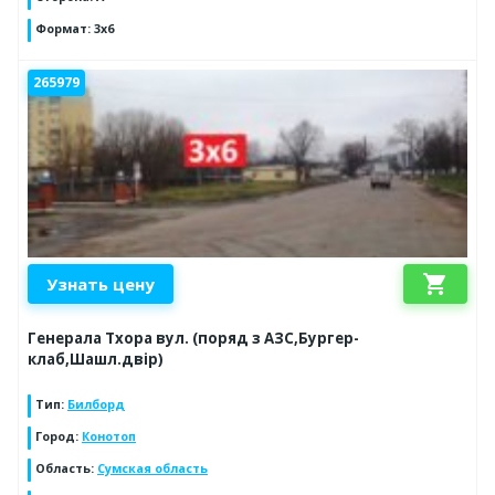
Формат
:
3х6
265979
shopping_cart
Узнать цену
Генерала Тхора вул. (поряд з АЗС,Бургер-
клаб,Шашл.двір)
Тип
:
Билборд
Город
:
Конотоп
Область
:
Сумская область