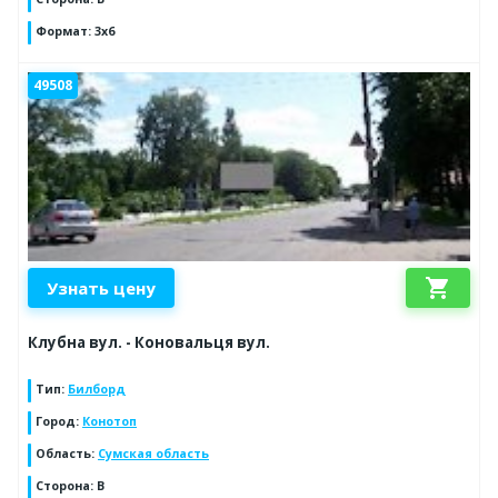
Формат
:
3x6
49508
shopping_cart
Узнать цену
Клубна вул. - Коновальця вул.
Тип
:
Билборд
Город
:
Конотоп
Область
:
Сумская область
Сторона
:
B