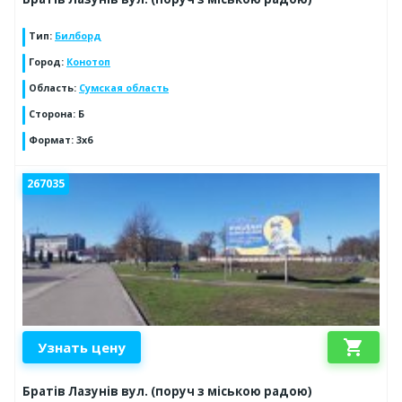
Тип
:
Билборд
Город
:
Конотоп
Область
:
Сумская область
Сторона
:
Б
Формат
:
3х6
267035
shopping_cart
Узнать цену
Братів Лазунів вул. (поруч з міською радою)