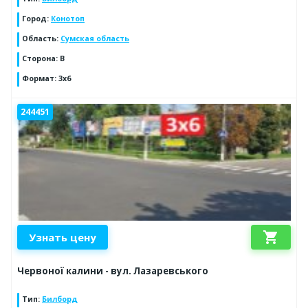
Город
:
Конотоп
Область
:
Сумская область
Сторона
:
B
Формат
:
3x6
244451
shopping_cart
Узнать цену
Червоної калини - вул. Лазаревського
Тип
:
Билборд