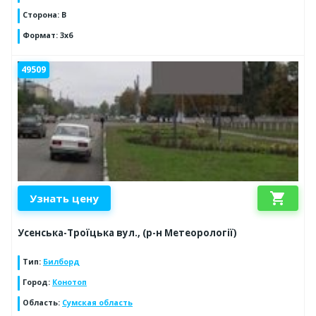
Сторона
:
B
Формат
:
3x6
49509
shopping_cart
Узнать цену
Усенська-Троїцька вул., (р-н Метеорології)
Тип
:
Билборд
Город
:
Конотоп
Область
:
Сумская область