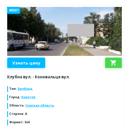
49507
shopping_cart
Узнать цену
Клубна вул. - Коновальця вул.
Тип
:
Билборд
Город
:
Конотоп
Область
:
Сумская область
Сторона
:
A
Формат
:
3x6