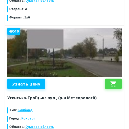
Область
:
Сумская область
Сторона
:
A
Формат
:
3x6
49510
shopping_cart
Узнать цену
Усенська-Троїцька вул., (р-н Метеорології)
Тип
:
Билборд
Город
:
Конотоп
Область
:
Сумская область