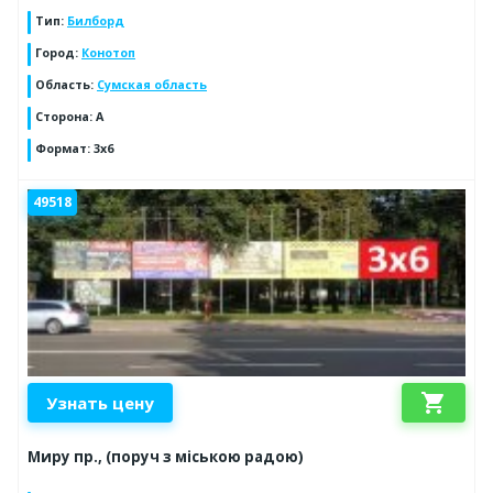
Тип
:
Билборд
Город
:
Конотоп
Область
:
Сумская область
Сторона
:
A
Формат
:
3x6
49518
shopping_cart
Узнать цену
Миру пр., (поруч з міською радою)