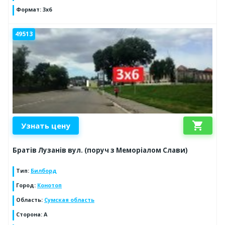
Формат
:
3x6
49513
shopping_cart
Узнать цену
Братів Лузанів вул. (поруч з Меморіалом Слави)
Тип
:
Билборд
Город
:
Конотоп
Область
:
Сумская область
Сторона
:
A