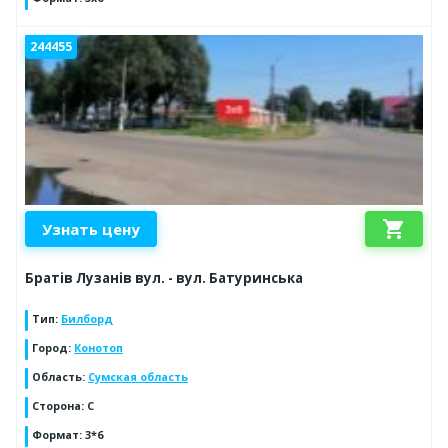
244455
shopping_cart
Узнать цену
Братів Лузанів вул. - вул. Батуринська
Тип
:
Билборд
Город
:
Конотоп
Область
:
Сумская область
Сторона
:
С
Формат
:
3*6