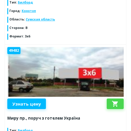
Тип
:
Билборд
Город
:
Конотоп
Область
:
Сумская область
Сторона
:
B
Формат
:
3x6
49482
shopping_cart
Узнать цену
Миру пр., поруч з готелем Україна
Тип
:
Билборд