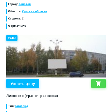
Город
:
Конотоп
Область
:
Сумская область
Сторона
:
С
Формат
:
3*6
49466
shopping_cart
Узнать цену
Лисового (трансп. развязка)
Тип
:
Билборд