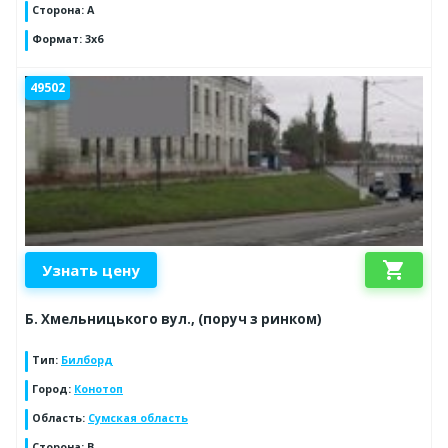
Сторона
:
A
Формат
:
3x6
49502
shopping_cart
Узнать цену
Б. Хмельницького вул., (поруч з ринком)
Тип
:
Билборд
Город
:
Конотоп
Область
:
Сумская область
Сторона
:
B