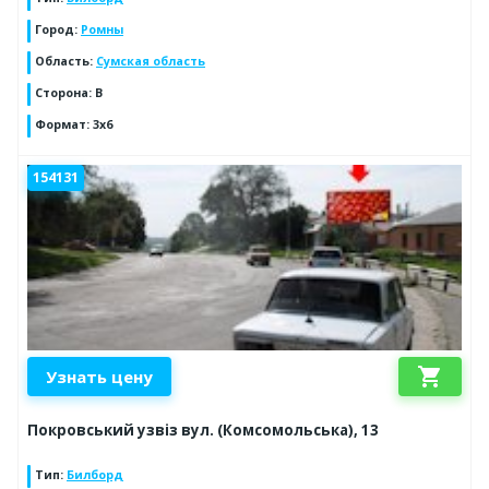
Город
:
Ромны
Область
:
Сумская область
Сторона
:
B
Формат
:
3x6
154131
shopping_cart
Узнать цену
Покровський узвіз вул. (Комсомольська), 13
Тип
:
Билборд