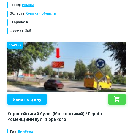
Город
:
Ромны
Область
:
Сумская область
Сторона
:
A
Формат
:
3x6
154127
shopping_cart
Узнать цену
Європейський булв. (Московський) / Героїв
Роменщини вул. (Горького)
Тип
:
Билборд