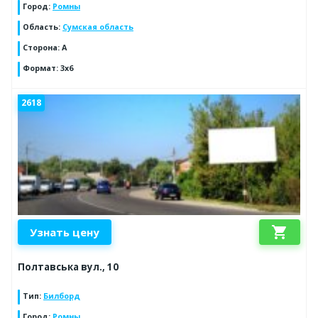
Город
:
Ромны
Область
:
Сумская область
Сторона
:
А
Формат
:
3x6
2618
shopping_cart
Узнать цену
Полтавська вул., 10
Тип
:
Билборд
Город
:
Ромны