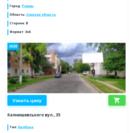
Город
:
Ромны
Область
:
Сумская область
Сторона
:
B
Формат
:
3х6
2620
shopping_cart
Узнать цену
Калнишевського вул., 35
Тип
:
Билборд