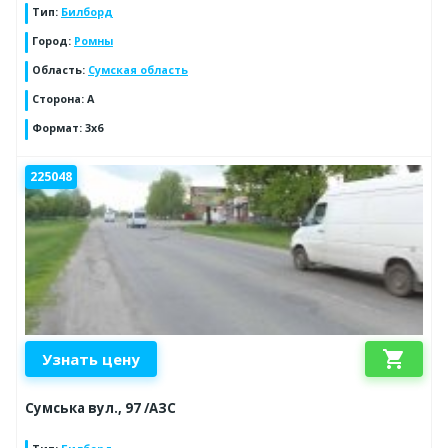
Тип
:
Билборд
Город
:
Ромны
Область
:
Сумская область
Сторона
:
A
Формат
:
3x6
225048
shopping_cart
Узнать цену
Сумська вул., 97 /АЗС