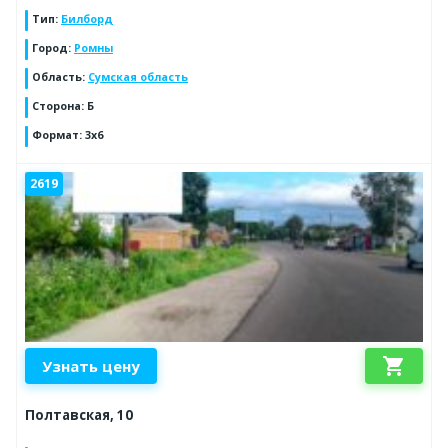
Тип
:
Билборд
Город
:
Ромны
Область
:
Сумская область
Сторона
:
Б
Формат
:
3x6
2619
shopping_cart
Узнать цену
Полтавская, 10