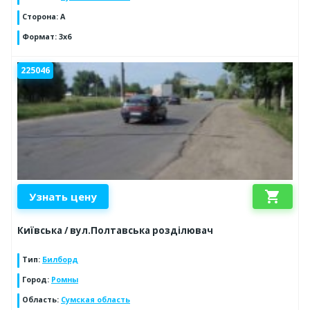
Сторона
:
A
Формат
:
3x6
225046
shopping_cart
Узнать цену
Київська / вул.Полтавська розділювач
Тип
:
Билборд
Город
:
Ромны
Область
:
Сумская область