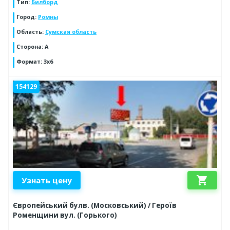
Тип
:
Билборд
Город
:
Ромны
Область
:
Сумская область
Сторона
:
A
Формат
:
3x6
154129
shopping_cart
Узнать цену
Європейський булв. (Московський) / Героїв
Роменщини вул. (Горького)