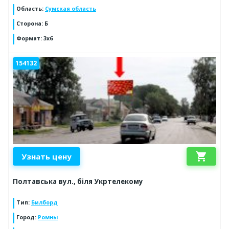
Область
:
Сумская область
Сторона
:
Б
Формат
:
3х6
154132
shopping_cart
Узнать цену
Полтавська вул., біля Укртелекому
Тип
:
Билборд
Город
:
Ромны