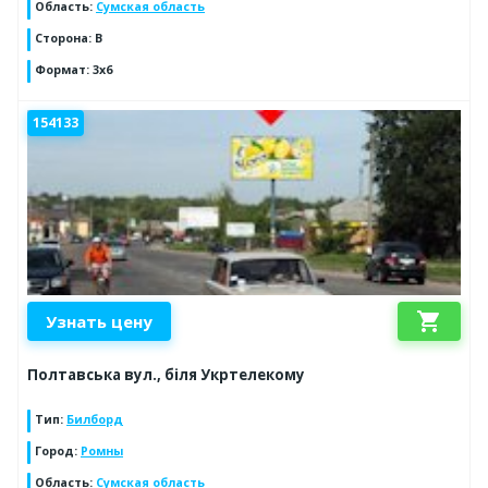
Область
:
Сумская область
Сторона
:
B
Формат
:
3x6
154133
shopping_cart
Узнать цену
Полтавська вул., біля Укртелекому
Тип
:
Билборд
Город
:
Ромны
Область
:
Сумская область