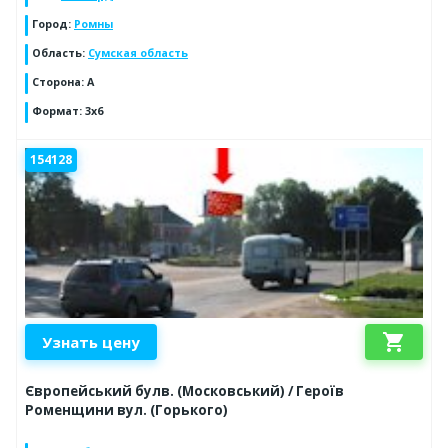
Город
:
Ромны
Область
:
Сумская область
Сторона
:
A
Формат
:
3x6
154128
shopping_cart
Узнать цену
Європейський булв. (Московський) / Героїв
Роменщини вул. (Горького)