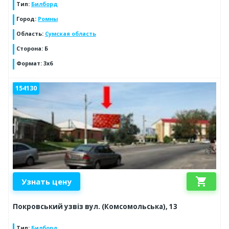
Тип
:
Билборд
Город
:
Ромны
Область
:
Сумская область
Сторона
:
Б
Формат
:
3x6
154130
shopping_cart
Узнать цену
Покровський узвіз вул. (Комсомольська), 13
Тип
:
Билборд