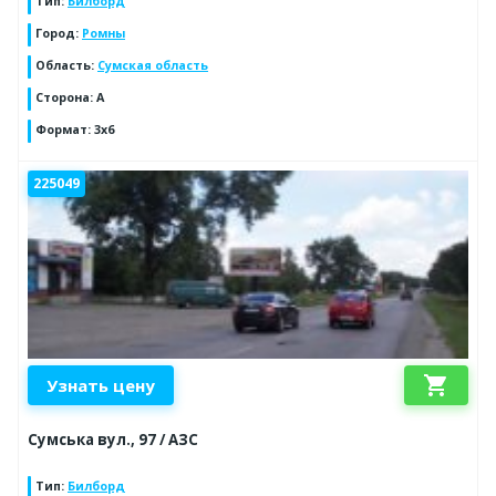
Тип
:
Билборд
Город
:
Ромны
Область
:
Сумская область
Сторона
:
A
Формат
:
3х6
225049
shopping_cart
Узнать цену
Сумська вул., 97 / АЗС
Тип
:
Билборд