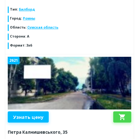
Тип
:
Билборд
Город
:
Ромны
Область
:
Сумская область
Сторона
:
A
Формат
:
3х6
2621
shopping_cart
Узнать цену
Петра Калнишевського, 35