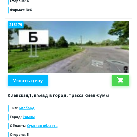
Сторона
:
А
Формат
:
3х6
213179
shopping_cart
Узнать цену
Киевская,1, въезд в город, трасса Киев-Сумы
Тип
:
Билборд
Город
:
Ромны
Область
:
Сумская область
Сторона
:
Б