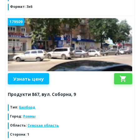
Формат
:
3х6
179509
shopping_cart
Узнать цену
Продукти 867, вул. Соборна, 9
Тип
:
Билборд
Город
:
Ромны
Область
:
Сумская область
Сторона
:
1