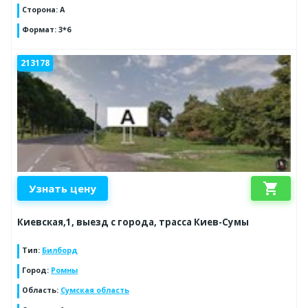
Сторона
:
A
Формат
:
3*6
213178
shopping_cart
Узнать цену
Киевская,1, выезд с города, трасса Киев-Сумы
Тип
:
Билборд
Город
:
Ромны
Область
:
Сумская область