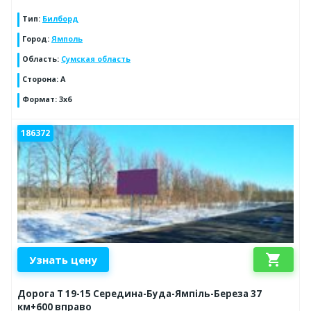
Тип
:
Билборд
Город
:
Ямполь
Область
:
Сумская область
Сторона
:
А
Формат
:
3х6
186372
shopping_cart
Узнать цену
Дорога Т 19-15 Середина-Буда-Ямпіль-Береза 37
км+600 вправо