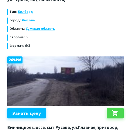
Тип
:
Билборд
Город
:
Ямполь
Область
:
Сумская область
Сторона
:
Б
Формат
:
6х3
269496
shopping_cart
Узнать цену
Винницкое шоссе, смт Русава, ул.Главная,пригород