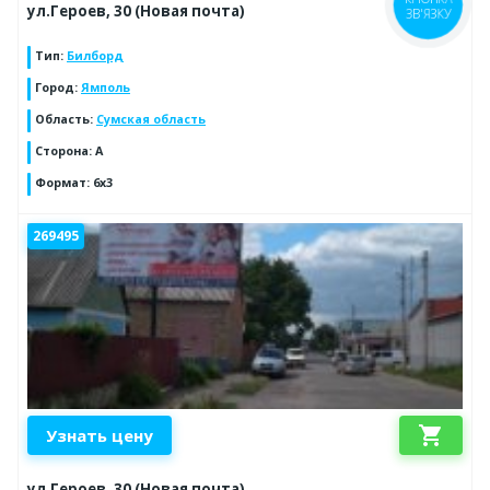
ул.Героев, 30 (Новая почта)
ЗВ'ЯЗКУ
Тип
:
Билборд
Город
:
Ямполь
Область
:
Сумская область
Сторона
:
А
Формат
:
6х3
269495
shopping_cart
Узнать цену
ул.Героев, 30 (Новая почта)