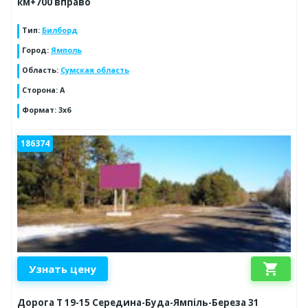
км+700 вправо
Тип
:
Билборд
Город
:
Ямполь
Область
:
Сумская область
Сторона
:
А
Формат
:
3х6
186374
shopping_cart
Узнать цену
Дорога Т 19-15 Середина-Буда-Ямпіль-Береза 31