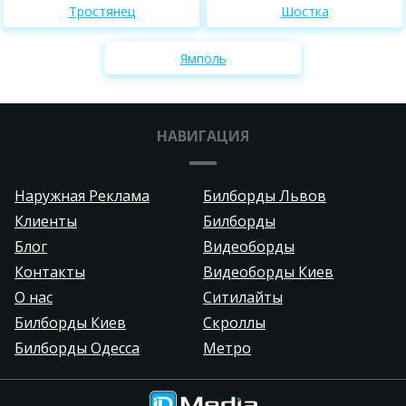
Тростянец
Шостка
Ямполь
НАВИГАЦИЯ
Наружная Реклама
Билборды Львов
Клиенты
Билборды
Блог
Видеоборды
Контакты
Видеоборды Киев
О нас
Ситилайты
Билборды Киев
Скроллы
Билборды Одесса
Метро