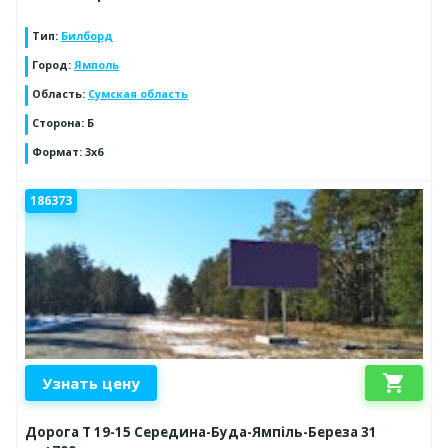
Тип
:
Билборд
Город
:
Ямполь
Область
:
Сумская область
Сторона
:
Б
Формат
:
3х6
186373
shopping_cart
Узнать цену
Дорога Т 19-15 Середина-Буда-Ямпіль-Береза 31