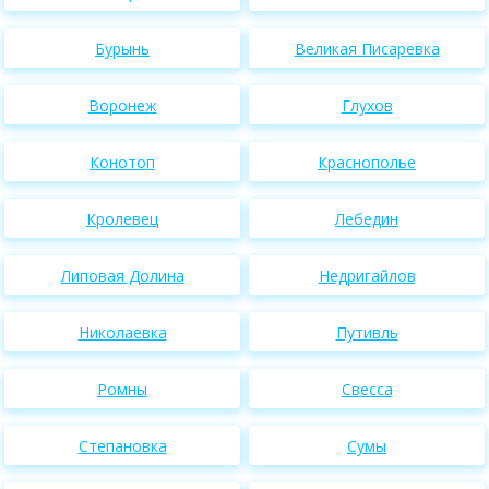
Бурынь
Великая Писаревка
Воронеж
Глухов
Конотоп
Краснополье
Кролевец
Лебедин
Липовая Долина
Недригайлов
Николаевка
Путивль
Ромны
Свесса
Степановка
Сумы