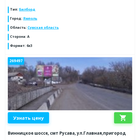
Тип
:
Билборд
Город
:
Ямполь
Область
:
Сумская область
Сторона
:
А
Формат
:
6х3
269497
shopping_cart
Узнать цену
Винницкое шоссе, смт Русава, ул.Главная,пригород