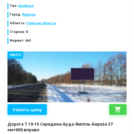
Тип
:
Билборд
Город
:
Ямполь
Область
:
Сумская область
Сторона
:
Б
Формат
:
6х3
186371
shopping_cart
Узнать цену
Дорога Т 19-15 Середина-Буда-Ямпіль-Береза 37
км+600 вправо