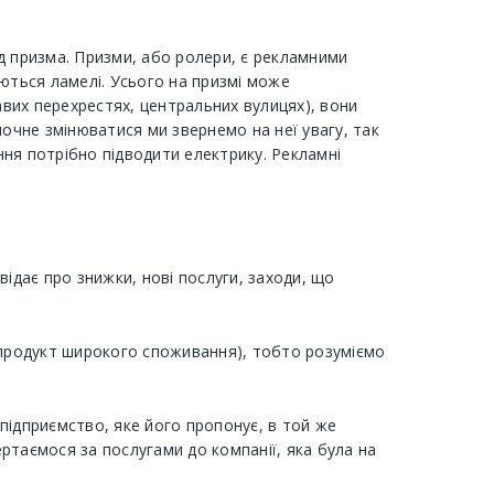
д призма. Призми, або ролери, є рекламними
аються ламелі. Усього на призмі може
вих перехрестях, центральних вулицях), вони
почне змінюватися ми звернемо на неї увагу, так
ня потрібно підводити електрику. Рекламні
дає про знижки, нові послуги, заходи, що
е продукт широкого споживання), тобто розуміємо
підприємство, яке його пропонує, в той же
ртаємося за послугами до компанії, яка була на