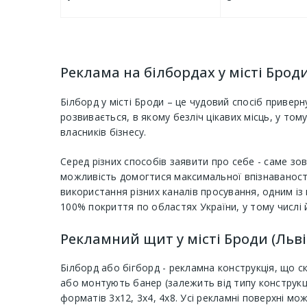
Реклама на білбордах у місті Брод
Білборд у місті Броди – це чудовий спосіб приверн
розвивається, в якому безліч цікавих місць, у том
власників бізнесу.
Серед різних способів заявити про себе - саме зо
можливість домогтися максимальної впізнаваності 
використання різних каналів просування, одним 
100% покриття по областях України, у тому числі 
Рекламний щит у місті Броди (Льві
Білборд або бігборд - рекламна конструкція, що ск
або монтують банер (залежить від типу конструкці
форматів 3х12, 3х4, 4х8. Усі рекламні поверхні мо