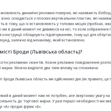
тановлюють динамічні рекламні поверхні, які називають білбор
 воно складається з плоских вертикальних пластин, які назив
ь в тому, що їх встановлюють у топових місцях (пробках, жва
 і ми в даний момент не дивимося на неї, то коли зображення 
і конструкції обладнують підсвічуванням, тому що для обертан
кунд, залежно від механізму, який встановлено.
місті Броди (Львівська область)?
отні рекламних сюжетів. Кожне рекламне повідомлення розпові
 марки. Можна виділити два типи впливу на споживача:
сті Броди Львівська область ми здійснюємо дію (як правило, ц
 який в даний момент нам не потрібен, але звертаємо увагу на 
яльність до торгової марки. У разі першої необхідності ми зве
ар «А» продає фірма «Б».