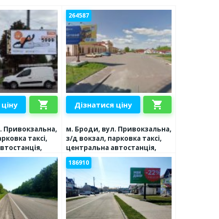
264587
shopping_cart
shopping_cart
 ціну
Дізнатися ціну
л. Привокзальна,
м. Броди, вул. Привокзальна,
арковка таксі,
з/д вокзал, парковка таксі,
втостанція,
центральна автостанція,
ік, транзит
великий трафік, транзит
186910