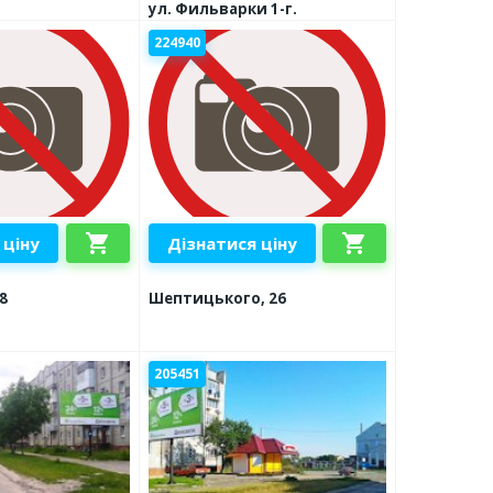
ул. Фильварки 1-г.
224940
shopping_cart
shopping_cart
 ціну
Дізнатися ціну
8
Шептицького, 26
205451