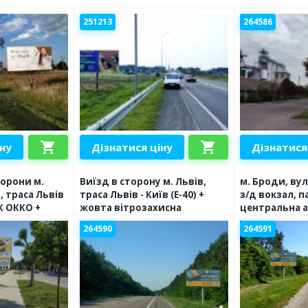
251213
264586
shopping_cart
shopping_cart
іну
Дізнатися ціну
Дізнатися
торони м.
Виїзд в сторону м. Львів,
м. Броди, ву
в, траса Львів
траса Львів - Київ (Е-40) +
з/д вокзал, п
ЗК ОККО +
жовта вітрозахисна
центральна а
исна
люмінесцентна рамка, + АЗК
великий траф
264590
264591
 рамка
ОККО