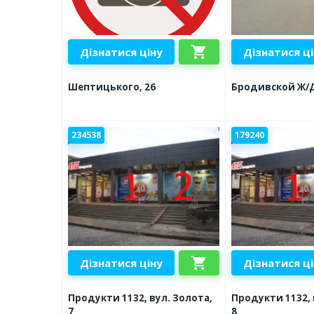
shopping_cart
Дізнатися ціну
Дізнатися ц
Шептицького, 26
Бродивской Ж/
234538
179240
shopping_cart
Дізнатися ціну
Дізнатися ц
Продукти 1132, вул. Золота,
Продукти 1132, 
7
8