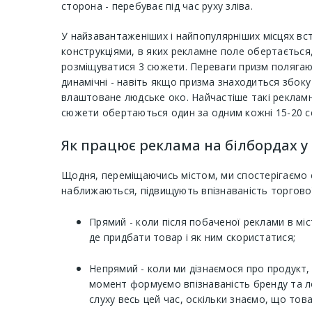
сторона - перебуває під час руху зліва.
У найзавантаженіших і найпопулярніших місцях вс
конструкціями, в яких рекламне поле обертається,
розміщуватися 3 сюжети. Переваги призм полягают
динамічні - навіть якщо призма знаходиться збоку
влаштоване людське око. Найчастіше такі рекламн
сюжети обертаються один за одним кожні 15-20 се
Як працює реклама на білбордах у 
Щодня, переміщаючись містом, ми спостерігаємо с
наближаються, підвищують впізнаваність торгової
Прямий - коли після побаченої реклами в мі
де придбати товар і як ним скористатися;
Непрямий - коли ми дізнаємося про продукт,
момент формуємо впізнаваність бренду та ло
слуху весь цей час, оскільки знаємо, що тов