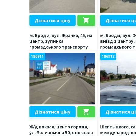
shopping_cart
Дізнатися ціну
Дізнатися ц
м. Броди, вул. Франка, 45, на
м. Броди, вул. Ф
центр, зупинка
виїзд з центру,
громадського транспорту
громадського т
186911
186912
shopping_cart
Дізнатися ціну
Дізнатися ц
Ж/д вокзал, центр города,
Шептыцкого, с
ул. Зализнычна 50, c вокзала
международное