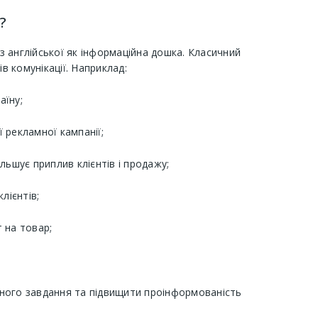
?
 англійської як інформаційна дошка. Класичний
в комунікації. Наприклад:
аїну;
 рекламної кампанії;
ьшує приплив клієнтів і продажу;
лієнтів;
 на товар;
ьного завдання та підвищити проінформованість