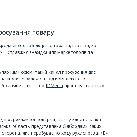
просування товару
о Броди являє собою регіон країни, що швидко
ах
– справжня знахідка для маркетологів та
пулярним носієм, такий канал просування дає
мпанії часто залежить від комплексного
. Рекламне агентство
IDMedia
пропонує клієнтам
едньо, рекламної поверхні, на яку клеять плакат
вська область представлена ​​білбордами таких
- сторона, яка перебуває по ходу руху справа, «Б»