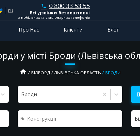
0 800 33 53 55
phone
ru
Всі дзвінки безкоштовні
з мобільних та стаціонарних телефонів
Про Нас
Клієнти
Блог
орди у місті Броди (Львівська обл
home
БІЛБОРД
ЛЬВІВСЬКА ОБЛАСТЬ
БРОДИ
Броди
Б