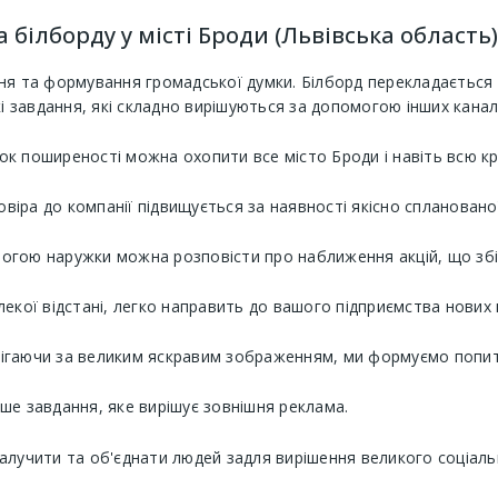
білборду у місті Броди (Львівська область)
ня та формування громадської думки. Білборд перекладається з
і завдання, які складно вирішуються за допомогою інших каналі
ок поширеності можна охопити все місто Броди і навіть всю кр
іра до компанії підвищується за наявності якісно спланованої
огою наружки можна розповісти про наближення акцій, що збіл
лекої відстані, легко направить до вашого підприємства нових к
рігаючи за великим яскравим зображенням, ми формуємо попит
іше завдання, яке вирішує зовнішня реклама.
алучити та об'єднати людей задля вирішення великого соціал