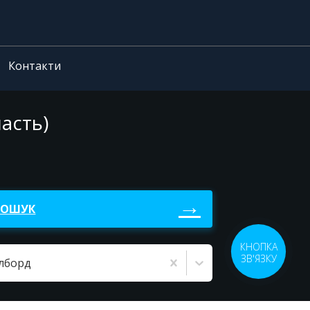
Контакти
асть)
ПОШУК
КНОПКА
ЗВ'ЯЗКУ
ілборд