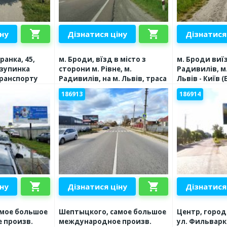
shopping_cart
shopping_cart
іну
Дізнатися ціну
Дізнатися
ранка, 45,
м. Броди, вїзд в місто з
м. Броди виїз
 зупинка
сторони м. Рівне, м.
Радивилів, м.
ранспорту
Радивилів, на м. Львів, траса
Львів - Київ (
Львів - Київ (Е-40) + АЗС ANP,
висока конст
186913
186914
висока конструкція
shopping_cart
shopping_cart
іну
Дізнатися ціну
Дізнатися
амое большое
Шептыцкого, самое большое
Центр, город
 произв.
международное произв.
ул. Фильварки