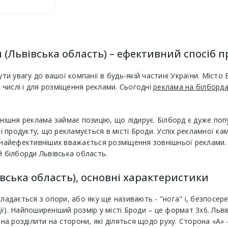
и (Львівська область) – ефективний спосіб 
ути увагу до вашої компанії в будь-якій частині України. Міст
у числі і для розміщення реклами. Сьогодні
реклама на білборд
внішня реклама займає позицію, що лідирує. Білборд є дуже по
продукту, що рекламується в місті Броди. Успіх рекламної ка
із найефективніших вважається розміщення зовнішньої реклами
й білборди Львівська область.
вська область), основні характеристики
ладається з опори, або яку ще називають - "нога" і, безпосер
ї). Найпоширеніший розмір у місті Броди – це формат 3х6. Льві
жна розділити на сторони, які діляться щодо руху. Сторона «А» 