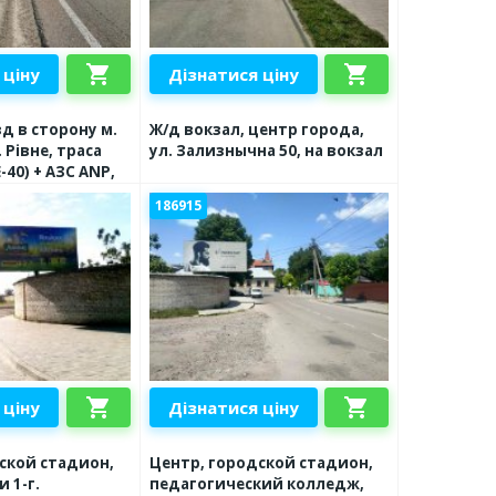
shopping_cart
shopping_cart
 ціну
Дізнатися ціну
д в сторону м.
Ж/д вокзал, центр города,
 Рівне, траса
ул. Зализнычна 50, на вокзал
Е-40) + АЗС ANP,
рукція
186915
shopping_cart
shopping_cart
 ціну
Дізнатися ціну
ской стадион,
Центр, городской стадион,
 1-г.
педагогический колледж,