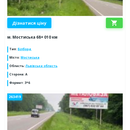
shopping_cart
Дізнатися ціну
м. Мостиська 68+ 010 км
Тип
:
Білборд
Місто
:
Мостиська
Область
:
Львівська область
Сторона
:
А
Формат
:
3*6
263419