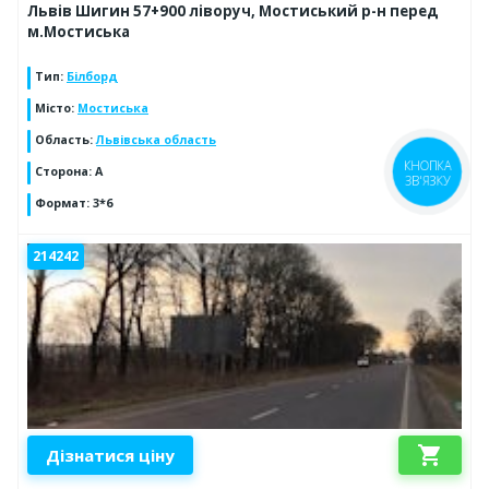
Львів Шигин 57+900 ліворуч, Мостиський р-н перед
м.Мостиська
Тип
:
Білборд
Місто
:
Мостиська
Область
:
Львівська область
Сторона
:
А
КНОПКА
ЗВ'ЯЗКУ
Формат
:
3*6
214242
shopping_cart
Дізнатися ціну