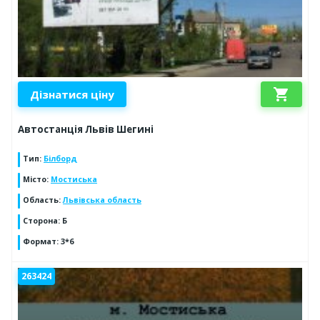
shopping_cart
Дізнатися ціну
Автостанція Львів Шегині
Тип
:
Білборд
Місто
:
Мостиська
Область
:
Львівська область
Сторона
:
Б
Формат
:
3*6
263424