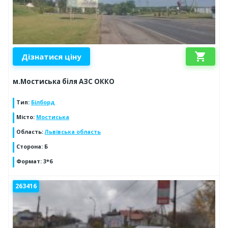
shopping_cart
Дізнатися ціну
м.Мостиська біля АЗС ОККО
Тип
:
Білборд
Місто
:
Мостиська
Область
:
Львівська область
Сторона
:
Б
Формат
:
3*6
263416