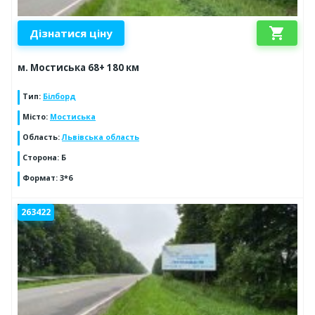
shopping_cart
Дізнатися ціну
м. Мостиська 68+ 180 км
Тип
:
Білборд
Місто
:
Мостиська
Область
:
Львівська область
Сторона
:
Б
Формат
:
3*6
263422