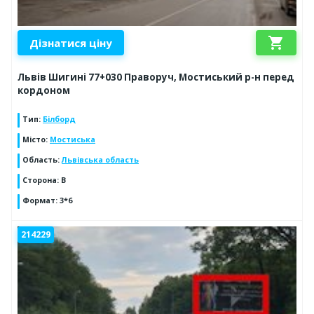
shopping_cart
Дізнатися ціну
Львів Шигині 77+030 Праворуч, Мостиський р-н перед
кордоном
Тип
:
Білборд
Місто
:
Мостиська
Область
:
Львівська область
Сторона
:
В
Формат
:
3*6
214229