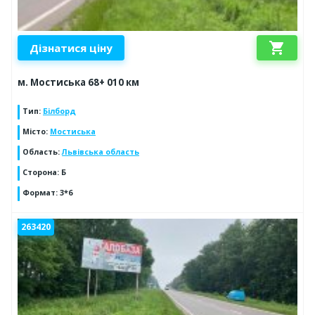
shopping_cart
Дізнатися ціну
м. Мостиська 68+ 010 км
Тип
:
Білборд
Місто
:
Мостиська
Область
:
Львівська область
Сторона
:
Б
Формат
:
3*6
263420