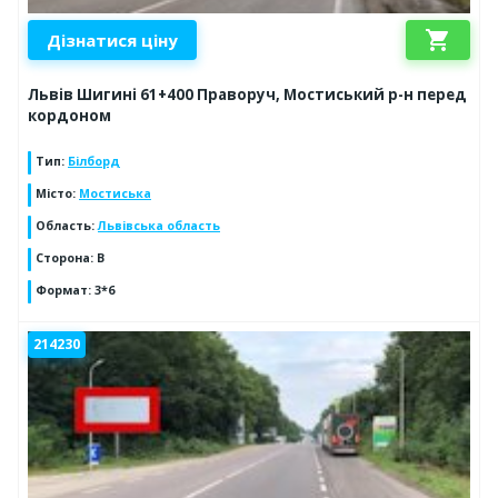
shopping_cart
Дізнатися ціну
Львів Шигині 61+400 Праворуч, Мостиський р-н перед
кордоном
Тип
:
Білборд
Місто
:
Мостиська
Область
:
Львівська область
Сторона
:
В
Формат
:
3*6
214230