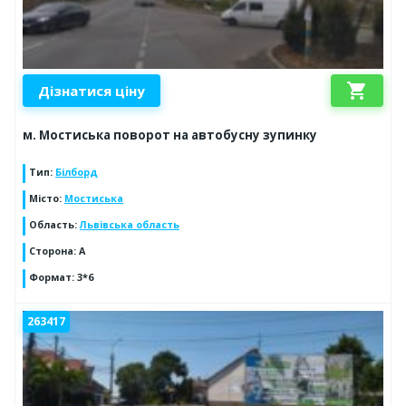
shopping_cart
Дізнатися ціну
м. Мостиська поворот на автобусну зупинку
Тип
:
Білборд
Місто
:
Мостиська
Область
:
Львівська область
Сторона
:
А
Формат
:
3*6
263417