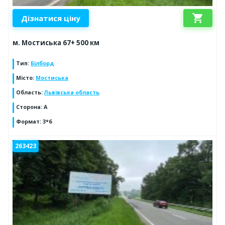
shopping_cart
Дізнатися ціну
м. Мостиська 67+ 500 км
Тип
:
Білборд
Місто
:
Мостиська
Область
:
Львівська область
Сторона
:
А
Формат
:
3*6
263423