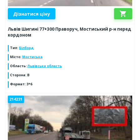
shopping_cart
Дізнатися ціну
Львів Шигині 77+300 Праворуч, Мостиський р-н перед
кордоном
Тип
:
Білборд
Місто
:
Мостиська
Область
:
Львівська область
Сторона
:
В
Формат
:
3*6
214231