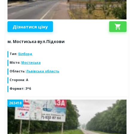
shopping_cart
Дізнатися ціну
м. Мостиська вул.Підкови
Тип
:
Білборд
Місто
:
Мостиська
Область
:
Львівська область
Сторона
:
А
Формат
:
3*6
263418