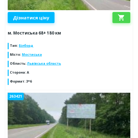
shopping_cart
Дізнатися ціну
м. Мостиська 68+ 180 км
Тип
:
Білборд
Місто
:
Мостиська
Область
:
Львівська область
Сторона
:
А
Формат
:
3*6
263421