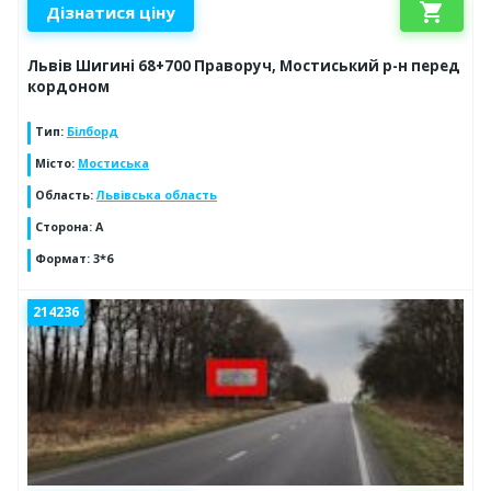
shopping_cart
Дізнатися ціну
Львів Шигині 68+700 Праворуч, Мостиський р-н перед
кордоном
Тип
:
Білборд
Місто
:
Мостиська
Область
:
Львівська область
Сторона
:
А
Формат
:
3*6
214236