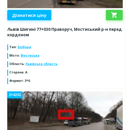
shopping_cart
Дізнатися ціну
Львів Шигині 77+030 Праворуч, Мостиський р-н перед
кордоном
Тип
:
Білборд
Місто
:
Мостиська
Область
:
Львівська область
Сторона
:
А
Формат
:
3*6
214232