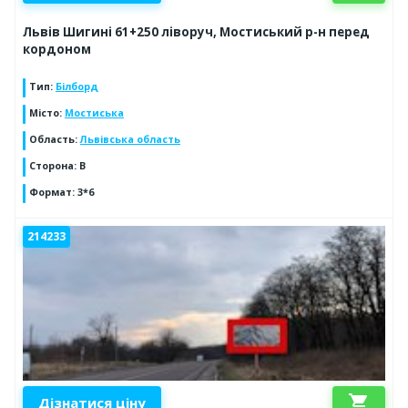
Львів Шигині 61+250 ліворуч, Мостиський р-н перед
кордоном
Тип
:
Білборд
Місто
:
Мостиська
Область
:
Львівська область
Сторона
:
В
Формат
:
3*6
214233
shopping_cart
Дізнатися ціну