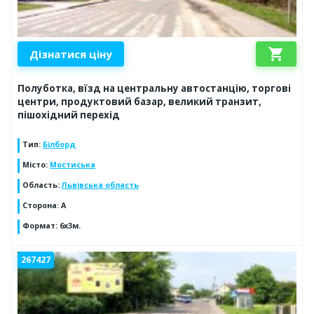
shopping_cart
Дізнатися ціну
Полуботка, вїзд на центральну автостанцію, торгові
центри, продуктовий базар, великий транзит,
пішохідний перехід
Тип
:
Білборд
Місто
:
Мостиська
Область
:
Львівська область
Сторона
:
А
Формат
:
6x3м.
267427