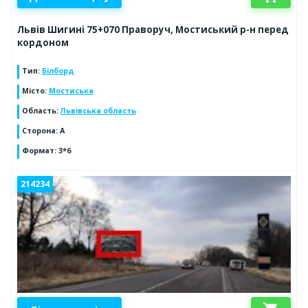
Львів Шигині 75+070 Праворуч, Мостиський р-н перед
кордоном
Тип
:
Білборд
Місто
:
Мостиська
Область
:
Львівська область
Сторона
:
А
Формат
:
3*6
214234