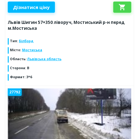
shopping_cart
Дізнатися ціну
Львів Шигин 57+350 ліворуч, Мостиський р-н перед
м.Мостиська
Тип
:
Білборд
Місто
:
Мостиська
Область
:
Львівська область
Сторона
:
В
Формат
:
3*6
27792