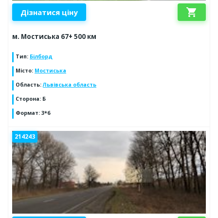
shopping_cart
Дізнатися ціну
м. Мостиська 67+ 500 км
Тип
:
Білборд
Місто
:
Мостиська
Область
:
Львівська область
Сторона
:
Б
Формат
:
3*6
214243