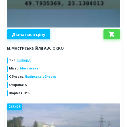
shopping_cart
Дізнатися ціну
м.Мостиська біля АЗС ОККО
Тип
:
Білборд
Місто
:
Мостиська
Область
:
Львівська область
Сторона
:
А
Формат
:
3*6
263425