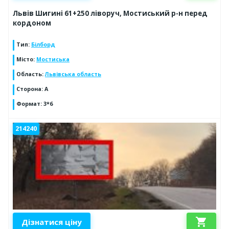
Львів Шигині 61+250 ліворуч, Мостиський р-н перед
кордоном
Тип
:
Білборд
Місто
:
Мостиська
Область
:
Львівська область
Сторона
:
А
Формат
:
3*6
214240
shopping_cart
Дізнатися ціну