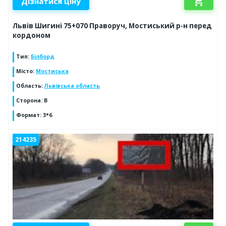
shopping_cart
Дізнатися ціну
Львів Шигині 75+070 Праворуч, Мостиський р-н перед
кордоном
Тип
:
Білборд
Місто
:
Мостиська
Область
:
Львівська область
Сторона
:
В
Формат
:
3*6
214235