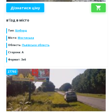
shopping_cart
Дізнатися ціну
в'їзд в місто
Тип
:
Білборд
Місто
:
Мостиська
Область
:
Львівська область
Сторона
:
A
Формат
:
3x6
27793