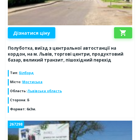
shopping_cart
Дізнатися ціну
Полуботка, виїзд з центральної автостанції на
кордон, на м. Львів, торгові центри, продуктовий
базар, великий транзит, пішохідний перехід
Тип
:
Білборд
Місто
:
Мостиська
Область
:
Львівська область
Сторона
:
Б
Формат
:
6x3м.
267298