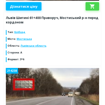
shopping_cart
Дізнатися ціну
Львів Шигині 61+400 Праворуч, Мостиський р-н перед
кордоном
Тип
:
Білборд
Місто
:
Мостиська
Область
:
Львівська область
Сторона
:
А
Формат
:
3*6
214238