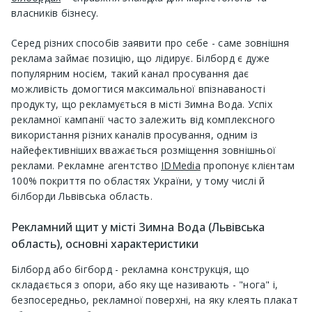
власників бізнесу.
Серед різних способів заявити про себе - саме зовнішня
реклама займає позицію, що лідирує. Білборд є дуже
популярним носієм, такий канал просування дає
можливість домогтися максимальної впізнаваності
продукту, що рекламується в місті Зимна Вода. Успіх
рекламної кампанії часто залежить від комплексного
використання різних каналів просування, одним із
найефективніших вважається розміщення зовнішньої
реклами. Рекламне агентство
IDMedia
пропонує клієнтам
100% покриття по областях України, у тому числі й
білборди Львівська область.
Рекламний щит у місті Зимна Вода (Львівська
область), основні характеристики
Білборд або бігборд - рекламна конструкція, що
складається з опори, або яку ще називають - "нога" і,
безпосередньо, рекламної поверхні, на яку клеять плакат