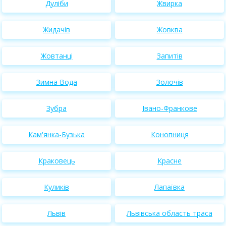
Дуліби
Жвирка
Жидачів
Жовква
Жовтанці
Запитів
Зимна Вода
Золочів
Зубра
Івано-Франкове
Кам'янка-Бузька
Конопниця
Краковець
Красне
Куликів
Лапаївка
Львів
Львівська область траса