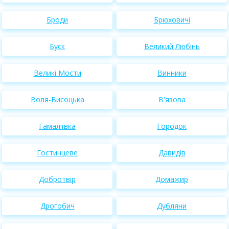
Броди
Брюховичі
Буск
Великий Любінь
Великі Мости
Винники
Воля-Висоцька
В'язова
Гамаліївка
Городок
Гостинцеве
Давидів
Добротвір
Домажир
Дрогобич
Дубляни