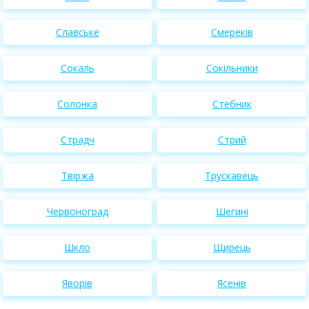
Славське
Смереків
Сокаль
Сокільники
Солонка
Стебник
Страдч
Стрий
Твіржа
Трускавець
Червоноград
Шегині
Шкло
Щирець
Яворів
Ясенів