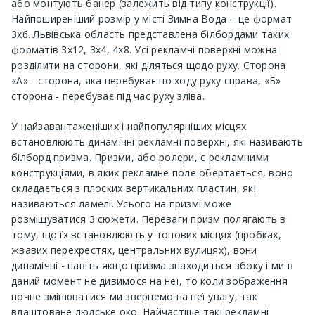
або монтують банер (залежить від типу конструкції).
Найпоширеніший розмір у місті Зимна Вода – це формат
3х6. Львівська область представлена ​​білбордами таких
форматів 3х12, 3х4, 4х8. Усі рекламні поверхні можна
розділити на сторони, які діляться щодо руху. Сторона
«А» - сторона, яка перебуває по ходу руху справа, «Б»
сторона - перебуває під час руху зліва.
У найзавантаженіших і найпопулярніших місцях
встановлюють динамічні рекламні поверхні, які називають
білборд призма. Призми, або ролери, є рекламними
конструкціями, в яких рекламне поле обертається, воно
складається з плоских вертикальних пластин, які
називаються ламелі. Усього на призмі може
розміщуватися 3 сюжети. Переваги призм полягають в
тому, що їх встановлюють у топових місцях (пробках,
жвавих перехрестях, центральних вулицях), вони
динамічні - навіть якщо призма знаходиться збоку і ми в
даний момент не дивимося на неї, то коли зображення
почне змінюватися ми звернемо на неї увагу, так
влаштоване людське око. Найчастіше такі рекламні