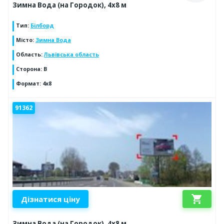
Зимна Вода (на Городок), 4х8 м
Тип
:
Білборд
Місто
:
Зимна Вода
Область
:
Львівська область
Сторона
:
B
Формат
:
4x8
91362
shopping_cart
Дізнатися ціну
Зимна Вода (на Городок), 4х8 м