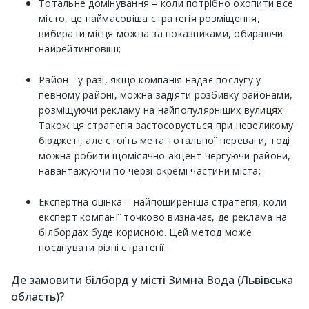
Тотальне домінування – коли потрібно охопити все
місто, це наймасовіша стратегія розміщення,
вибирати місця можна за показниками, обираючи
найрейтинговіші;
Район - у разі, якщо компанія надає послугу у
певному районі, можна задіяти розбивку районами,
розміщуючи рекламу на найпопулярніших вулицях.
Також ця стратегія застосовується при невеликому
бюджеті, але стоїть мета тотальної переваги, тоді
можна робити щомісячно акцент чергуючи райони,
навантажуючи по черзі окремі частини міста;
Експертна оцінка – найпоширеніша стратегія, коли
експерт компанії точково визначає, де реклама на
білбордах буде корисною. Цей метод може
поєднувати різні стратегії.
Де замовити білборд у місті Зимна Вода (Львівська
область)?