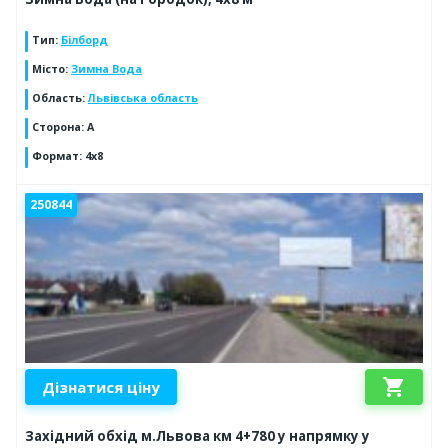
Тип
:
Білборд
Місто
:
Зимна Вода
Область
:
Львівська область
Сторона
:
A
Формат
:
4x8
250844
shopping_cart
Дізнатися ціну
Західний обхід м.Львова км 4+780 у напрямку у