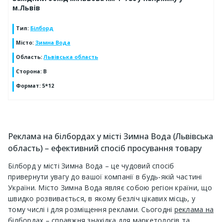
м.Львів
Тип
:
Білборд
Місто
:
Зимна Вода
Область
:
Львівська область
Сторона
:
В
Формат
:
5*12
Реклама на білбордах у місті Зимна Вода (Львівська
область) – ефективний спосіб просування товару
Білборд у місті Зимна Вода – це чудовий спосіб
привернути увагу до вашої компанії в будь-якій частині
України. Місто Зимна Вода являє собою регіон країни, що
швидко розвивається, в якому безліч цікавих місць, у
тому числі і для розміщення реклами. Сьогодні
реклама на
білбордах
– справжня знахідка для маркетологів та