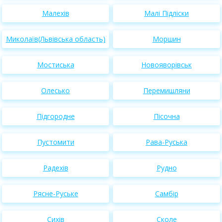
Малехів
Малі Підліски
Миколаїв(Львівська область)
Моршин
Мостиська
Новояворівськ
Олесько
Перемишляни
Підгородне
Пісочна
Пустомити
Рава-Руська
Радехів
Рудно
Рясне-Руське
Самбір
Сихів
Сколе