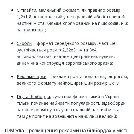
Сітілайти
, маленький формат, як правило розмір
1,2х1,8 встановлений у центральній або історичній
частині міста, більше спрямований на пішоходів, ніж
на транспорт;
Скроли
– формат середнього розміру, частіше
зустрічається розмір 2,32х3,14 та 3х4,
встановлюються вздовж центральних вулиць,
динамічна конструкція європейського зразка;
Рекламні арки
– реклама розташована над дорогою,
великого формату найпоширеніший розмір 3х18;
Digital білборди
, сучасний формат який в Україні
тільки починає набирати популярності, відеоборди
частіше розміщують у центральній частині міста,
там де попит на зовнішність найбільш великий;
IDMedia – розміщення реклами на білбордах у місті