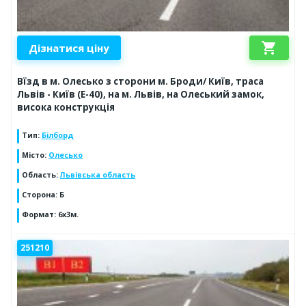
shopping_cart
Дізнатися ціну
Вїзд в м. Олесько з сторони м. Броди/ Київ, траса
Львів - Київ (Е-40), на м. Львів, на Олеський замок,
висока конструкція
Тип
:
Білборд
Місто
:
Олесько
Область
:
Львівська область
Сторона
:
Б
Формат
:
6x3м.
251210