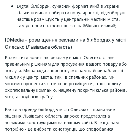
Digital білборди
, сучасний формат який в Україні
тільки починає набирати популярності, відеоборди
частіше розміщують у центральній частині міста,
там де попит на зовнішність найбільш великий;
IDMedia – розміщення реклами на білбордах у місті
Олесько (Львівська область)
Розмістити зовнішню рекламу в місті Олесько стане
правильним рішенням для просування вашого товару або
послуги. Ми завжди запропонуємо вам найпривабливіші
місця як у центрі міста, так і в спальних районах. Ми
можемо провести як точкове розміщення, так і велику
охоплювальну компанію, націлену покрити кілька районів,
міст, а іноді всю країну.
Взяти в оренду білборд у місті Олесько – правильне
рішення. Львівська область широко представлена ​​
всілякими конструкціями на нашому сайті. Все що вам
потрібно - це вибрати конструкції, що сподобалися,