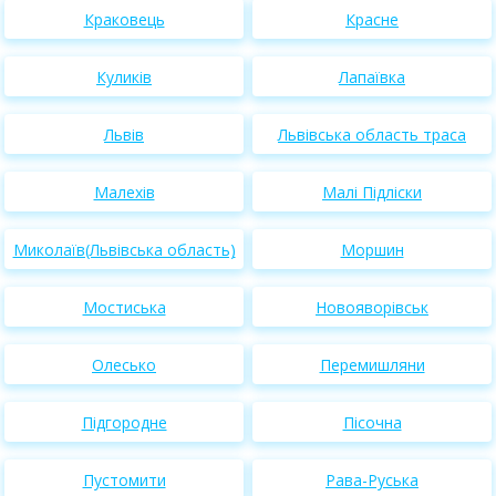
Краковець
Красне
Куликів
Лапаївка
Львів
Львівська область траса
Малехів
Малі Підліски
Миколаїв(Львівська область)
Моршин
Мостиська
Новояворівськ
Олесько
Перемишляни
Підгородне
Пісочна
Пустомити
Рава-Руська