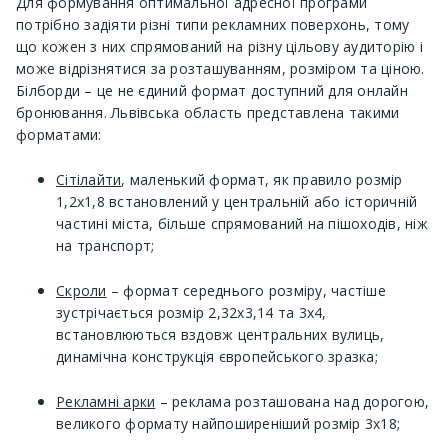
Для формування оптимальної адресної програми
потрібно задіяти різні типи рекламних поверхонь, тому
що кожен з них спрямований на різну цільову аудиторію і
може відрізнятися за розташуванням, розміром та ціною.
Білборди – це не єдиний формат доступний для онлайн
бронювання. Львівська область представлена ​​такими
форматами:
Сітілайти
, маленький формат, як правило розмір
1,2х1,8 встановлений у центральній або історичній
частині міста, більше спрямований на пішоходів, ніж
на транспорт;
Скроли
– формат середнього розміру, частіше
зустрічається розмір 2,32х3,14 та 3х4,
встановлюються вздовж центральних вулиць,
динамічна конструкція європейського зразка;
Рекламні арки
– реклама розташована над дорогою,
великого формату найпоширеніший розмір 3х18;