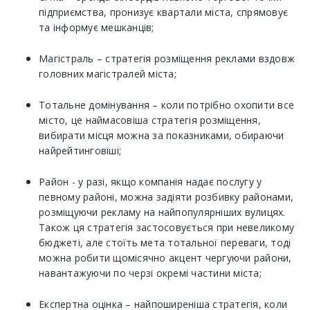
підприємства, пронизує квартали міста, спрямовує
та інформує мешканців;
Магістраль – стратегія розміщення реклами вздовж
головних магістралей міста;
Тотальне домінування – коли потрібно охопити все
місто, це наймасовіша стратегія розміщення,
вибирати місця можна за показниками, обираючи
найрейтинговіші;
Район - у разі, якщо компанія надає послугу у
певному районі, можна задіяти розбивку районами,
розміщуючи рекламу на найпопулярніших вулицях.
Також ця стратегія застосовується при невеликому
бюджеті, але стоїть мета тотальної переваги, тоді
можна робити щомісячно акцент чергуючи райони,
навантажуючи по черзі окремі частини міста;
Експертна оцінка – найпоширеніша стратегія, коли