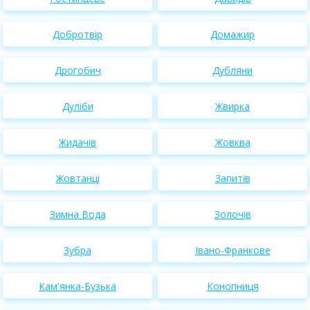
Добротвір
Домажир
Дрогобич
Дубляни
Дуліби
Жвирка
Жидачів
Жовква
Жовтанці
Запитів
Зимна Вода
Золочів
Зубра
Івано-Франкове
Кам'янка-Бузька
Конопниця