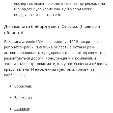
експерт компанії точково визначає, де реклама на
білбордах буде корисною. Цей метод може
поєднувати різні стратегії.
Де замовити білборд у місті Олесько (Львівська
область)?
Рекламна агенція IDMedia пропонує 100% покриття по
регіонах України. Львівська область в останні роки
активно розвивається, відкриваються нові підприємства,
ремонтуються дороги, конкуренція між компаніями
зростає. Ми раді повідомити, що у нас Львівська область
представлена ​​44 населеними пунктами, головні та
найбільші це:
Борислав
;
Брюховичі
;
Винники
;