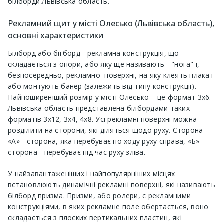
білборди Львівська область.
Рекламний щит у місті Олесько (Львівська область),
основні характеристики
Білборд або бігборд - рекламна конструкція, що
складається з опори, або яку ще називають - "нога" і,
безпосередньо, рекламної поверхні, на яку клеять плакат
або монтують банер (залежить від типу конструкції).
Найпоширеніший розмір у місті Олесько – це формат 3х6.
Львівська область представлена ​​білбордами таких
форматів 3х12, 3х4, 4х8. Усі рекламні поверхні можна
розділити на сторони, які діляться щодо руху. Сторона
«А» - сторона, яка перебуває по ходу руху справа, «Б»
сторона - перебуває під час руху зліва.
У найзавантаженіших і найпопулярніших місцях
встановлюють динамічні рекламні поверхні, які називають
білборд призма. Призми, або ролери, є рекламними
конструкціями, в яких рекламне поле обертається, воно
складається з плоских вертикальних пластин, які