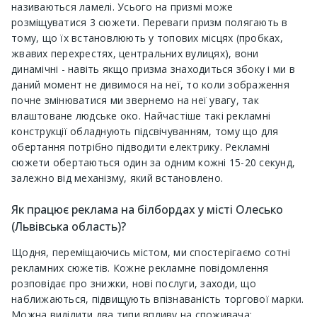
називаються ламелі. Усього на призмі може
розміщуватися 3 сюжети. Переваги призм полягають в
тому, що їх встановлюють у топових місцях (пробках,
жвавих перехрестях, центральних вулицях), вони
динамічні - навіть якщо призма знаходиться збоку і ми в
даний момент не дивимося на неї, то коли зображення
почне змінюватися ми звернемо на неї увагу, так
влаштоване людське око. Найчастіше такі рекламні
конструкції обладнують підсвічуванням, тому що для
обертання потрібно підводити електрику. Рекламні
сюжети обертаються один за одним кожні 15-20 секунд,
залежно від механізму, який встановлено.
Як працює реклама на білбордах у місті Олесько
(Львівська область)?
Щодня, переміщаючись містом, ми спостерігаємо сотні
рекламних сюжетів. Кожне рекламне повідомлення
розповідає про знижки, нові послуги, заходи, що
наближаються, підвищують впізнаваність торгової марки.
Можна виділити два типи впливу на споживача: