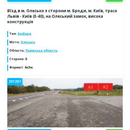
Вїзд в м. Олесько з сторони м. Броди, м. Київ, траса
Львів - Київ (Е-40), на Олеський замок, висока
конструкція
Тип
:
Білборд
Місто
:
Олесько
Область
:
Львівська область
Сторона
:
Б
Формат
:
6x3м.
251207