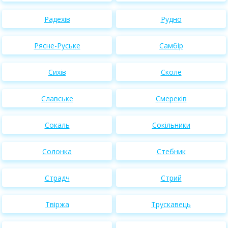
Радехів
Рудно
Рясне-Руське
Самбір
Сихів
Сколе
Славське
Смереків
Сокаль
Сокільники
Солонка
Стебник
Страдч
Стрий
Твіржа
Трускавець