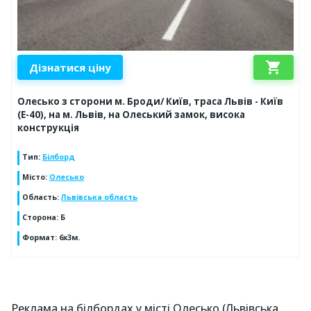
shopping_cart
Дізнатися ціну
Олесько з сторони м. Броди/ Київ, траса Львів - Київ
(Е-40), на м. Львів, на Олеський замок, висока
конструкція
Тип
:
Білборд
Місто
:
Олесько
Область
:
Львівська область
Сторона
:
Б
Формат
:
6x3м.
Реклама на білбордах у місті Олесько (Львівська