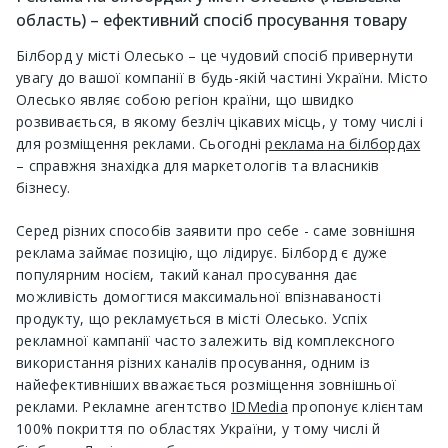
область) – ефективний спосіб просування товару
Білборд у місті Олесько – це чудовий спосіб привернути
увагу до вашої компанії в будь-якій частині України. Місто
Олесько являє собою регіон країни, що швидко
розвивається, в якому безліч цікавих місць, у тому числі і
для розміщення реклами. Сьогодні
реклама на білбордах
– справжня знахідка для маркетологів та власників
бізнесу.
Серед різних способів заявити про себе - саме зовнішня
реклама займає позицію, що лідирує. Білборд є дуже
популярним носієм, такий канал просування дає
можливість домогтися максимальної впізнаваності
продукту, що рекламується в місті Олесько. Успіх
рекламної кампанії часто залежить від комплексного
використання різних каналів просування, одним із
найефективніших вважається розміщення зовнішньої
реклами. Рекламне агентство
IDMedia
пропонує клієнтам
100% покриття по областях України, у тому числі й