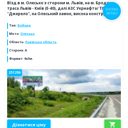
Вїзд в м. Олесько з сторони м. Львів, на м. Броди,
траса Львів - Київ (Е-40), далі АЗС Укрнафта/ TIR
КНОПКА
"Джерело", на Олеський замок, висока конструкція
ЗВ'ЯЗКУ
Тип
:
Білборд
Місто
:
Олесько
Область
:
Львівська область
Сторона
:
А
Формат
:
6x3м.
251206
shopping_cart
Дізнатися ціну