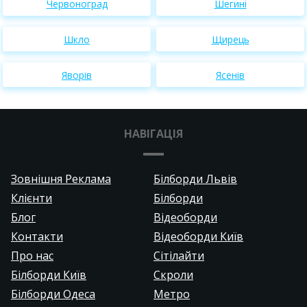
Червоноград
Шегині
Шкло
Щирець
Яворів
Ясенів
НАВІГАЦІЯ
Зовнішня Реклама
Білборди Львів
Клієнти
Білборди
Блог
Відеоборди
Контакти
Відеоборди Київ
Про нас
Сітілайти
Білборди Київ
Скроли
Білборди Одеса
Метро