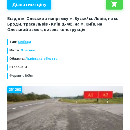
shopping_cart
Дізнатися ціну
Вїзд в м. Олесько з напрямку м. Буськ/ м. Львів, на м.
Броди, траса Львів - Київ (Е-40), на м. Київ, на
Олеський замок, висока конструкція
Тип
:
Білборд
Місто
:
Олесько
Область
:
Львівська область
Сторона
:
А
Формат
:
6x3м.
251208