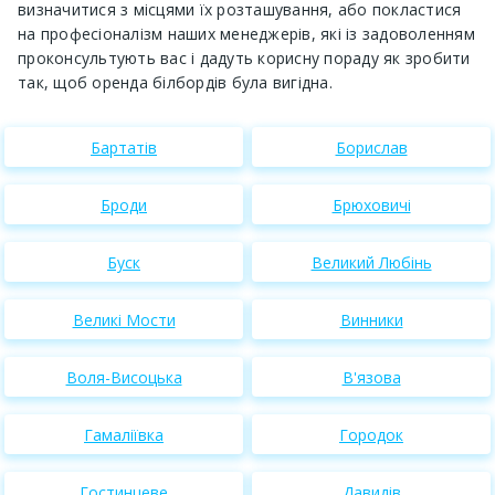
визначитися з місцями їх розташування, або покластися
на професіоналізм наших менеджерів, які із задоволенням
проконсультують вас і дадуть корисну пораду як зробити
так, щоб оренда білбордів була вигідна.
Бартатів
Борислав
Броди
Брюховичі
Буск
Великий Любінь
Великі Мости
Винники
Воля-Висоцька
В'язова
Гамаліївка
Городок
Гостинцеве
Давидів