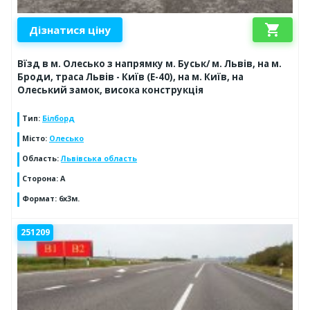
shopping_cart
Дізнатися ціну
Вїзд в м. Олесько з напрямку м. Буськ/ м. Львів, на м.
Броди, траса Львів - Київ (Е-40), на м. Київ, на
Олеський замок, висока конструкція
Тип
:
Білборд
Місто
:
Олесько
Область
:
Львівська область
Сторона
:
А
Формат
:
6x3м.
251209