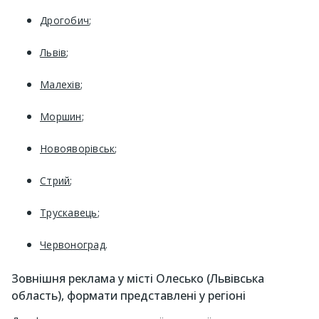
Дрогобич
;
Львів
;
Малехів
;
Моршин
;
Новояворівськ
;
Стрий
;
Трускавець
;
Червоноград
.
Зовнішня реклама у місті Олесько (Львівська
область), формати представлені у регіоні